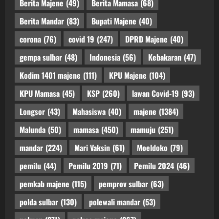
Berita Majene
(49)
Berita Mamasa
(68)
Berita Mandar
(83)
Bupati Majene
(40)
corona
(76)
covid 19
(247)
DPRD Majene
(40)
gempa sulbar
(48)
Indonesia
(56)
Kebakaran
(47)
Kodim 1401 majene
(111)
KPU Majene
(104)
KPU Mamasa
(45)
KSP
(260)
lawan Covid-19
(93)
Longsor
(43)
Mahasiswa
(40)
majene
(1384)
Malunda
(50)
mamasa
(450)
mamuju
(251)
mandar
(224)
Mari Vaksin
(61)
Moeldoko
(79)
pemilu
(44)
Pemilu 2019
(71)
Pemilu 2024
(46)
pemkab majene
(115)
pemprov sulbar
(63)
polda sulbar
(130)
polewali mandar
(53)