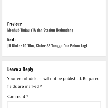
P
Previous:
o
Menhub Tinjau YIA dan Stasiun Kedundang
Next:
s
JH Kloter 10 Tiba, Kloter 33 Tunggu Dua Pekan Lagi
t
n
Leave a Reply
a
Your email address will not be published.
Required
v
fields are marked
*
i
Comment
*
g