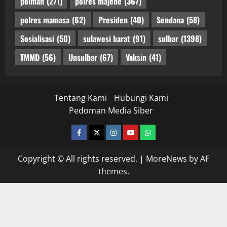
polman
(271)
polres majene
(367)
polres mamasa
(62)
Presiden
(40)
Sendana
(58)
Sosialisasi
(50)
sulawesi barat
(91)
sulbar
(1398)
TMMD
(56)
Unsulbar
(67)
Vaksin
(41)
Tentang Kami
Hubungi Kami
Pedoman Media Siber
facebook
twitter
instagram.com
youtube
whatsapp
Copyright © All rights reserved.
|
MoreNews
by AF
themes.