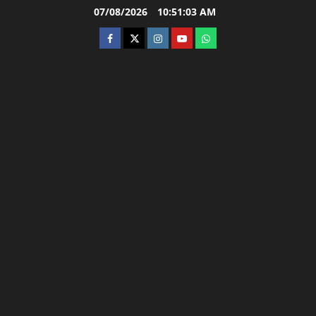
Skip
07/08/2026
10:51:04 AM
to
facebook
twitter
instagram.com
youtube
whatsapp
content