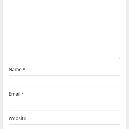
a
t
i
o
n
Name
*
Email
*
Website