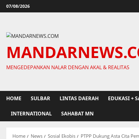
Skip
07/08/2026
to
content
MANDARNEWS.
MENGEDEPANKAN NALAR DENGAN AKAL & REALITAS
HOME
SULBAR
LINTAS DAERAH
EDUKASI + S
INTERNATIONAL
SAHABAT MN
Home
News
Sosial Ekobis
PTPP Dukung Asta Cita Pe