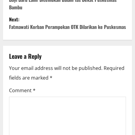
o
Bambu
s
Next:
t
Fatmawati Korban Perampokan OTK Dilarikan ke Puskesmas
n
a
Leave a Reply
v
Your email address will not be published.
Required
i
fields are marked
*
g
Comment
*
a
t
i