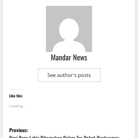
Mandar News
See author's posts
Like this:
Loading...
P
Previous:
Bayi Baru Lahir Ditemukan Dalam Tas Dekat Puskesmas