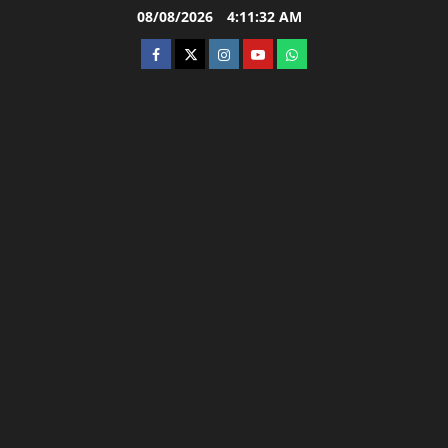
Skip
08/08/2026
4:11:33 AM
to
facebook
twitter
instagram.com
youtube
whatsapp
content