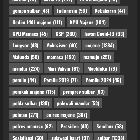
gempa sulbar
(48)
Indonesia
(56)
Kebakaran
(47)
Kodim 1401 majene
(111)
KPU Majene
(104)
KPU Mamasa
(45)
KSP
(260)
lawan Covid-19
(93)
Longsor
(43)
Mahasiswa
(40)
majene
(1384)
Malunda
(50)
mamasa
(450)
mamuju
(251)
mandar
(224)
Mari Vaksin
(61)
Moeldoko
(79)
pemilu
(44)
Pemilu 2019
(71)
Pemilu 2024
(46)
pemkab majene
(115)
pemprov sulbar
(63)
polda sulbar
(130)
polewali mandar
(53)
polman
(271)
polres majene
(367)
polres mamasa
(62)
Presiden
(40)
Sendana
(58)
Sosialisasi
(50)
sulawesi barat
(91)
sulbar
(1398)