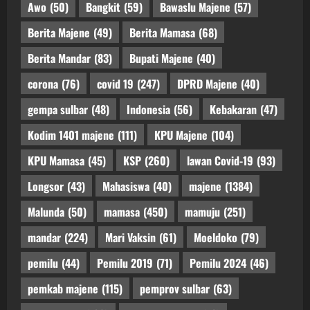
Awo
(50)
Bangkit
(59)
Bawaslu Majene
(57)
Berita Majene
(49)
Berita Mamasa
(68)
Berita Mandar
(83)
Bupati Majene
(40)
corona
(76)
covid 19
(247)
DPRD Majene
(40)
gempa sulbar
(48)
Indonesia
(56)
Kebakaran
(47)
Kodim 1401 majene
(111)
KPU Majene
(104)
KPU Mamasa
(45)
KSP
(260)
lawan Covid-19
(93)
Longsor
(43)
Mahasiswa
(40)
majene
(1384)
Malunda
(50)
mamasa
(450)
mamuju
(251)
mandar
(224)
Mari Vaksin
(61)
Moeldoko
(79)
pemilu
(44)
Pemilu 2019
(71)
Pemilu 2024
(46)
pemkab majene
(115)
pemprov sulbar
(63)