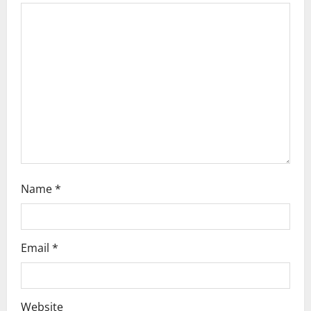
a
t
i
o
n
Name
*
Email
*
Website