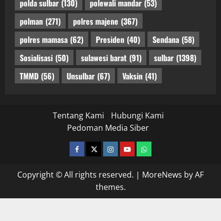
polda sulbar
(130)
polewali mandar
(53)
polman
(271)
polres majene
(367)
polres mamasa
(62)
Presiden
(40)
Sendana
(58)
Sosialisasi
(50)
sulawesi barat
(91)
sulbar
(1398)
TMMD
(56)
Unsulbar
(67)
Vaksin
(41)
Tentang Kami
Hubungi Kami
Pedoman Media Siber
facebook
twitter
instagram.com
youtube
whatsapp
Copyright © All rights reserved.
|
MoreNews
by AF
themes.