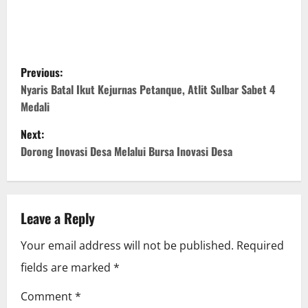
P
Previous:
o
Nyaris Batal Ikut Kejurnas Petanque, Atlit Sulbar Sabet 4
Medali
s
Next:
t
Dorong Inovasi Desa Melalui Bursa Inovasi Desa
n
a
Leave a Reply
v
Your email address will not be published.
Required
i
fields are marked
*
g
Comment
*