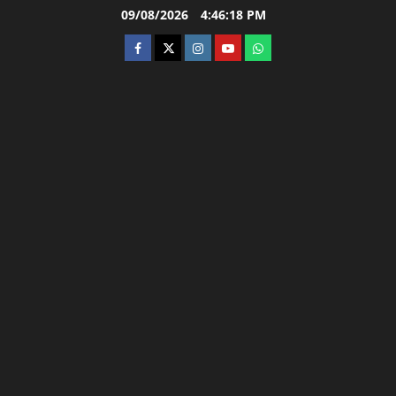
Skip
09/08/2026
4:46:19 PM
to
facebook
twitter
instagram.com
youtube
whatsapp
content