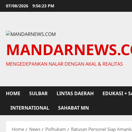
Skip
07/08/2026
9:56:24 PM
to
content
MANDARNEWS.
MENGEDEPANKAN NALAR DENGAN AKAL & REALITAS
HOME
SULBAR
LINTAS DAERAH
EDUKASI + S
INTERNATIONAL
SAHABAT MN
Home
News
Polhukam
Ratusan Personel Siap Amanka