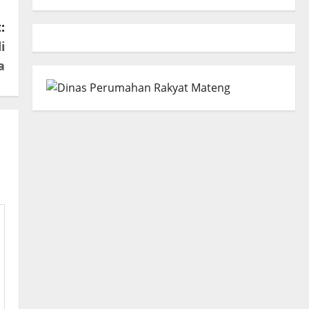
:
i
a