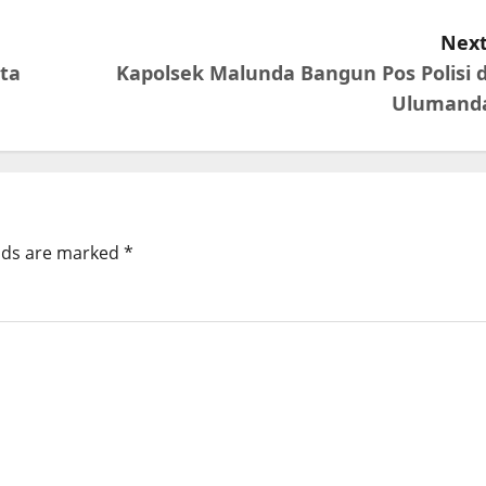
Next
ata
Kapolsek Malunda Bangun Pos Polisi d
Ulumand
elds are marked
*