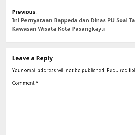
P
Previous:
Ini Pernyataan Bappeda dan Dinas PU Soal T
o
Kawasan Wisata Kota Pasangkayu
s
t
Leave a Reply
n
Your email address will not be published.
Required fi
a
Comment
*
v
i
g
a