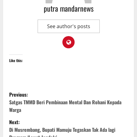
putra mandarnews
See author's posts
Like this:
P
Previous:
o
Satgas TMMD Beri Pembinaan Mental Dan Rohani Kepada
Warga
s
Next:
t
Di Musrembang, Bupati Mamuju Tegaskan Tak Ada lagi