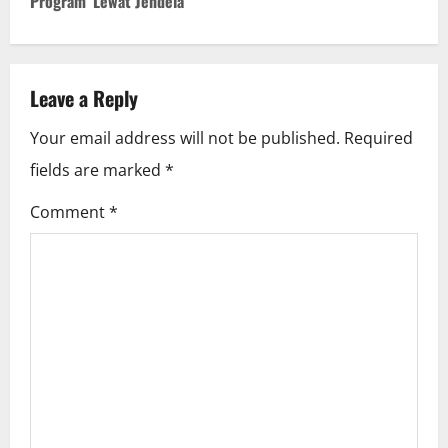
Program ‘Lewat Jendela’
n
a
v
Leave a Reply
i
Your email address will not be published.
Required
fields are marked
*
g
Comment
*
a
t
i
o
n