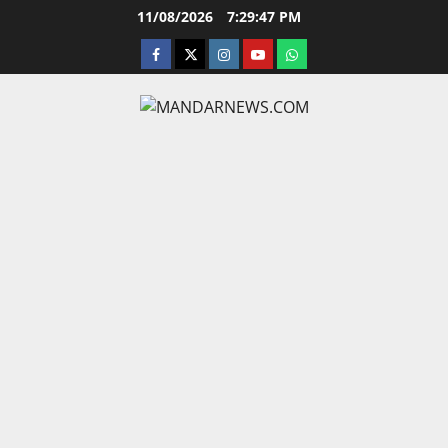
Skip
11/08/2026
7:29:48 PM
to
facebook
twitter
instagram.com
youtube
whatsapp
content