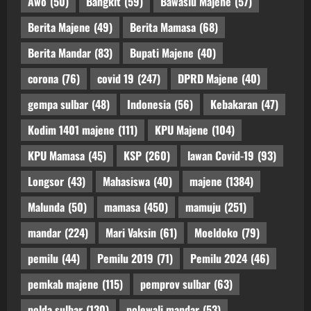
Awo
(50)
Bangkit
(59)
Bawaslu Majene
(57)
Berita Majene
(49)
Berita Mamasa
(68)
Berita Mandar
(83)
Bupati Majene
(40)
corona
(76)
covid 19
(247)
DPRD Majene
(40)
gempa sulbar
(48)
Indonesia
(56)
Kebakaran
(47)
Kodim 1401 majene
(111)
KPU Majene
(104)
KPU Mamasa
(45)
KSP
(260)
lawan Covid-19
(93)
Longsor
(43)
Mahasiswa
(40)
majene
(1384)
Malunda
(50)
mamasa
(450)
mamuju
(251)
mandar
(224)
Mari Vaksin
(61)
Moeldoko
(79)
pemilu
(44)
Pemilu 2019
(71)
Pemilu 2024
(46)
pemkab majene
(115)
pemprov sulbar
(63)
polda sulbar
(130)
polewali mandar
(53)