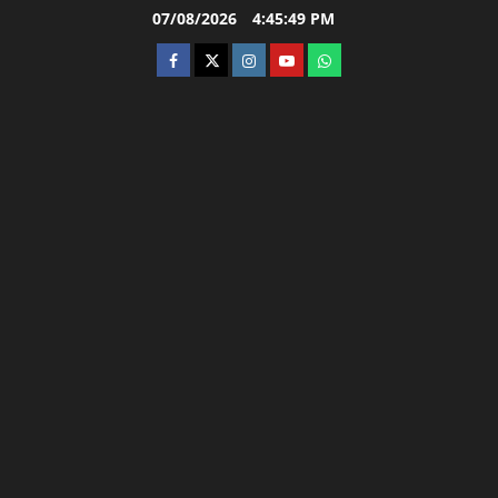
Skip
07/08/2026
4:45:50 PM
to
facebook
twitter
instagram.com
youtube
whatsapp
content