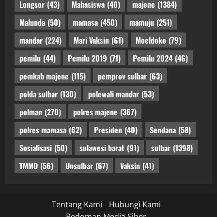
Longsor
(43)
Mahasiswa
(40)
majene
(1384)
Malunda
(50)
mamasa
(450)
mamuju
(251)
mandar
(224)
Mari Vaksin
(61)
Moeldoko
(79)
pemilu
(44)
Pemilu 2019
(71)
Pemilu 2024
(46)
pemkab majene
(115)
pemprov sulbar
(63)
polda sulbar
(130)
polewali mandar
(53)
polman
(270)
polres majene
(367)
polres mamasa
(62)
Presiden
(40)
Sendana
(58)
Sosialisasi
(50)
sulawesi barat
(91)
sulbar
(1398)
TMMD
(56)
Unsulbar
(67)
Vaksin
(41)
Tentang Kami
Hubungi Kami
Pedoman Media Siber