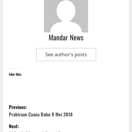
Mandar News
See author's posts
Like this:
P
Previous:
o
Prakiraan Cuaca Rabu 9 Mei 2018
Next:
s