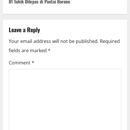
81 Tukik Dilepas di Pantai Barane
t
n
Leave a Reply
a
Your email address will not be published.
Required
v
fields are marked
*
i
Comment
*
g
a
t
i
o