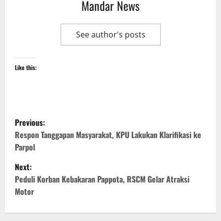
Mandar News
See author's posts
Like this:
P
Previous:
o
Respon Tanggapan Masyarakat, KPU Lakukan Klarifikasi ke
Parpol
s
Next:
t
Peduli Korban Kebakaran Pappota, RSCM Gelar Atraksi
Motor
n