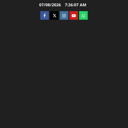
Skip
07/08/2026
7:26:08 AM
to
facebook
twitter
instagram.com
youtube
whatsapp
content