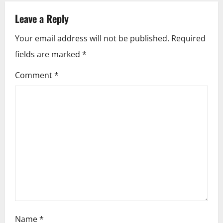
a
v
Leave a Reply
i
Your email address will not be published.
Required
fields are marked
*
g
Comment
*
a
t
i
o
n
Name
*