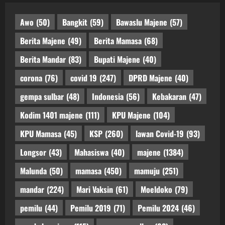
Awo
(50)
Bangkit
(59)
Bawaslu Majene
(57)
Berita Majene
(49)
Berita Mamasa
(68)
Berita Mandar
(83)
Bupati Majene
(40)
corona
(76)
covid 19
(247)
DPRD Majene
(40)
gempa sulbar
(48)
Indonesia
(56)
Kebakaran
(47)
Kodim 1401 majene
(111)
KPU Majene
(104)
KPU Mamasa
(45)
KSP
(260)
lawan Covid-19
(93)
Longsor
(43)
Mahasiswa
(40)
majene
(1384)
Malunda
(50)
mamasa
(450)
mamuju
(251)
mandar
(224)
Mari Vaksin
(61)
Moeldoko
(79)
pemilu
(44)
Pemilu 2019
(71)
Pemilu 2024
(46)