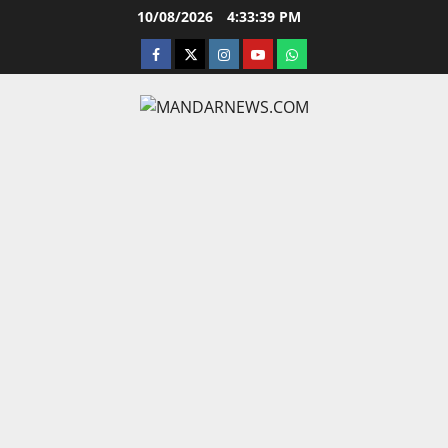
Skip
10/08/2026
4:33:40 PM
to
facebook
twitter
instagram.com
youtube
whatsapp
content