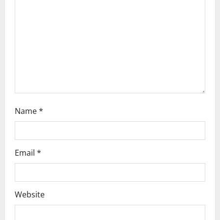
a
t
i
o
n
Name
*
Email
*
Website