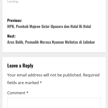
Loading...
P
Previous:
o
HPK, Pemkab Majene Gelar Upacara dan Halal Bi Halal
Next:
s
Arus Balik, Pemudik Merasa Nyaman Melintas di Jalinbar
t
n
Leave a Reply
a
Your email address will not be published.
Required
v
fields are marked
*
i
Comment
*
g