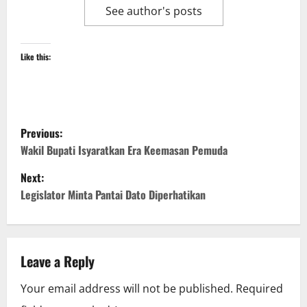
See author's posts
Like this:
P
Previous:
o
Wakil Bupati Isyaratkan Era Keemasan Pemuda
Next:
s
Legislator Minta Pantai Dato Diperhatikan
t
n
Leave a Reply
a
Your email address will not be published.
Required
v