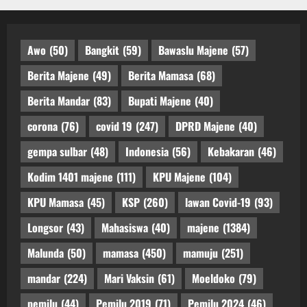
Awo
(50)
Bangkit
(59)
Bawaslu Majene
(57)
Berita Majene
(49)
Berita Mamasa
(68)
Berita Mandar
(83)
Bupati Majene
(40)
corona
(76)
covid 19
(247)
DPRD Majene
(40)
gempa sulbar
(48)
Indonesia
(56)
Kebakaran
(46)
Kodim 1401 majene
(111)
KPU Majene
(104)
KPU Mamasa
(45)
KSP
(260)
lawan Covid-19
(93)
Longsor
(43)
Mahasiswa
(40)
majene
(1384)
Malunda
(50)
mamasa
(450)
mamuju
(251)
mandar
(224)
Mari Vaksin
(61)
Moeldoko
(79)
pemilu
(44)
Pemilu 2019
(71)
Pemilu 2024
(46)