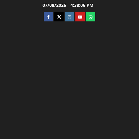
Skip
07/08/2026
4:38:07 PM
to
facebook
twitter
instagram.com
youtube
whatsapp
content