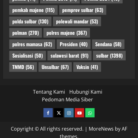
pemkab majene
(115)
pemprov sulbar
(63)
polda sulbar
(130)
polewali mandar
(53)
polman
(270)
polres majene
(367)
polres mamasa
(62)
Presiden
(40)
Sendana
(58)
Sosialisasi
(50)
sulawesi barat
(91)
sulbar
(1398)
TMMD
(56)
Unsulbar
(67)
Vaksin
(41)
Tentang Kami
Hubungi Kami
Pedoman Media Siber
facebook
twitter
instagram.com
youtube
whatsapp
Copyright © All rights reserved.
|
MoreNews
by AF
themes.