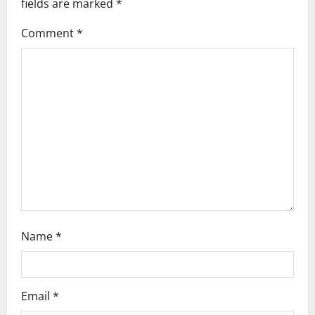
fields are marked
*
i
Comment
*
g
a
t
i
o
n
Name
*
Email
*