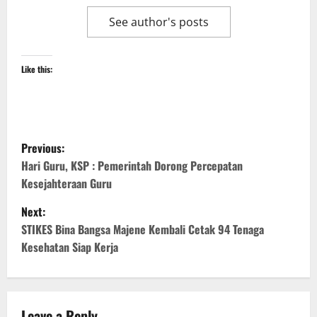
See author's posts
Like this:
P
Previous:
o
Hari Guru, KSP : Pemerintah Dorong Percepatan
Kesejahteraan Guru
s
Next:
t
STIKES Bina Bangsa Majene Kembali Cetak 94 Tenaga
Kesehatan Siap Kerja
n
a
Leave a Reply