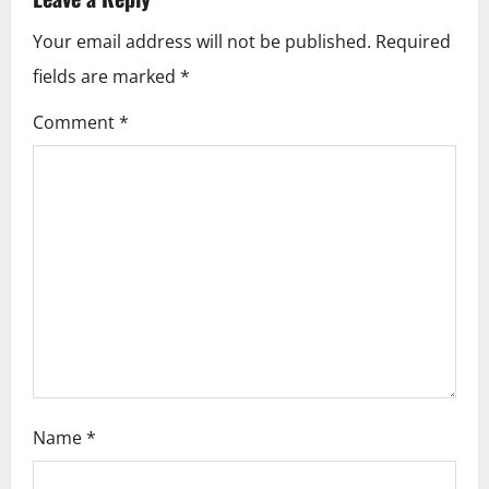
v
i
Your email address will not be published.
Required
fields are marked
*
g
Comment
*
a
t
i
o
n
Name
*