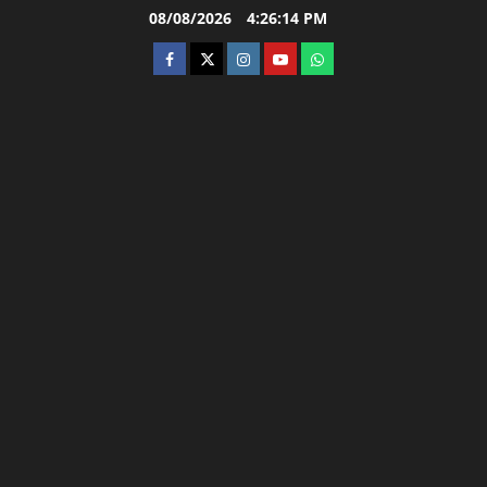
Skip
08/08/2026
4:26:15 PM
to
facebook
twitter
instagram.com
youtube
whatsapp
content