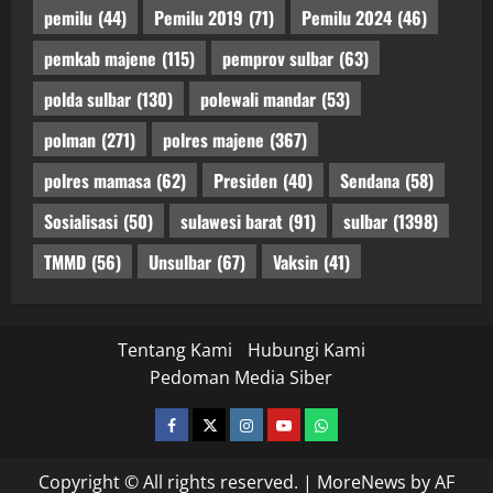
pemilu
(44)
Pemilu 2019
(71)
Pemilu 2024
(46)
pemkab majene
(115)
pemprov sulbar
(63)
polda sulbar
(130)
polewali mandar
(53)
polman
(271)
polres majene
(367)
polres mamasa
(62)
Presiden
(40)
Sendana
(58)
Sosialisasi
(50)
sulawesi barat
(91)
sulbar
(1398)
TMMD
(56)
Unsulbar
(67)
Vaksin
(41)
Tentang Kami
Hubungi Kami
Pedoman Media Siber
facebook
twitter
instagram.com
youtube
whatsapp
Copyright © All rights reserved.
|
MoreNews
by AF