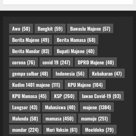
Awo
(50)
Bangkit
(59)
Bawaslu Majene
(57)
Berita Majene
(49)
Berita Mamasa
(68)
Berita Mandar
(83)
Bupati Majene
(40)
corona
(76)
covid 19
(247)
DPRD Majene
(40)
gempa sulbar
(48)
Indonesia
(56)
Kebakaran
(47)
Kodim 1401 majene
(111)
KPU Majene
(104)
KPU Mamasa
(45)
KSP
(260)
lawan Covid-19
(93)
Longsor
(43)
Mahasiswa
(40)
majene
(1384)
Malunda
(50)
mamasa
(450)
mamuju
(251)
mandar
(224)
Mari Vaksin
(61)
Moeldoko
(79)