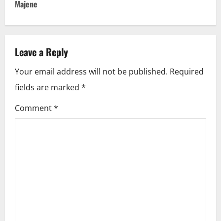
t
Majene
n
a
Leave a Reply
v
Your email address will not be published.
Required
i
fields are marked
*
g
Comment
*
a
t
i
o
n