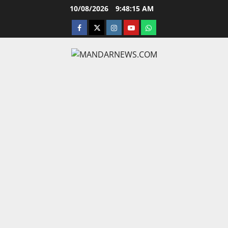
Skip
10/08/2026
9:48:16 AM
to
facebook
twitter
instagram.com
youtube
whatsapp
content