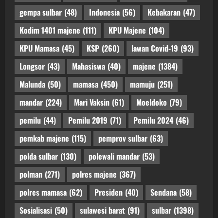
gempa sulbar
(48)
Indonesia
(56)
Kebakaran
(47)
Kodim 1401 majene
(111)
KPU Majene
(104)
KPU Mamasa
(45)
KSP
(260)
lawan Covid-19
(93)
Longsor
(43)
Mahasiswa
(40)
majene
(1384)
Malunda
(50)
mamasa
(450)
mamuju
(251)
mandar
(224)
Mari Vaksin
(61)
Moeldoko
(79)
pemilu
(44)
Pemilu 2019
(71)
Pemilu 2024
(46)
pemkab majene
(115)
pemprov sulbar
(63)
polda sulbar
(130)
polewali mandar
(53)
polman
(271)
polres majene
(367)
polres mamasa
(62)
Presiden
(40)
Sendana
(58)
Sosialisasi
(50)
sulawesi barat
(91)
sulbar
(1398)