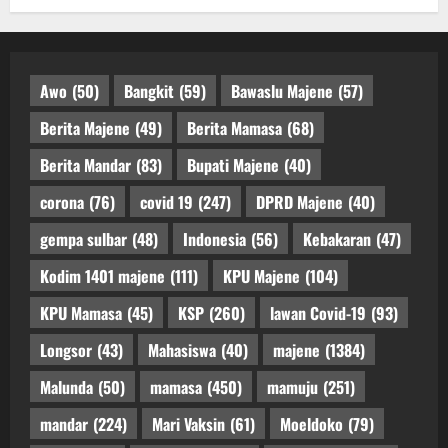
Awo
(50)
Bangkit
(59)
Bawaslu Majene
(57)
Berita Majene
(49)
Berita Mamasa
(68)
Berita Mandar
(83)
Bupati Majene
(40)
corona
(76)
covid 19
(247)
DPRD Majene
(40)
gempa sulbar
(48)
Indonesia
(56)
Kebakaran
(47)
Kodim 1401 majene
(111)
KPU Majene
(104)
KPU Mamasa
(45)
KSP
(260)
lawan Covid-19
(93)
Longsor
(43)
Mahasiswa
(40)
majene
(1384)
Malunda
(50)
mamasa
(450)
mamuju
(251)
mandar
(224)
Mari Vaksin
(61)
Moeldoko
(79)