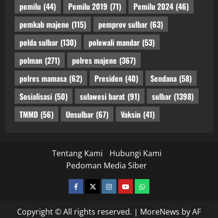
pemilu
(44)
Pemilu 2019
(71)
Pemilu 2024
(46)
pemkab majene
(115)
pemprov sulbar
(63)
polda sulbar
(130)
polewali mandar
(53)
polman
(271)
polres majene
(367)
polres mamasa
(62)
Presiden
(40)
Sendana
(58)
Sosialisasi
(50)
sulawesi barat
(91)
sulbar
(1398)
TMMD
(56)
Unsulbar
(67)
Vaksin
(41)
Tentang Kami
Hubungi Kami
Pedoman Media Siber
facebook
twitter
instagram.com
youtube
whatsapp
Copyright © All rights reserved.
|
MoreNews
by AF