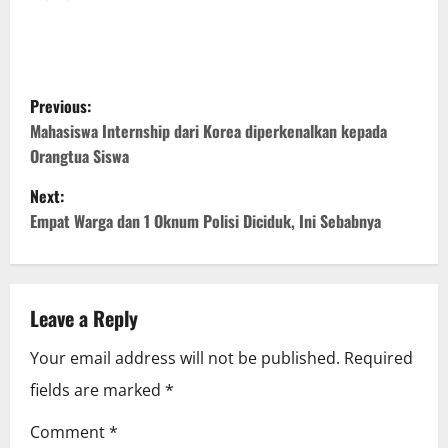
P
Previous:
o
Mahasiswa Internship dari Korea diperkenalkan kepada
Orangtua Siswa
s
Next:
t
Empat Warga dan 1 Oknum Polisi Diciduk, Ini Sebabnya
n
a
Leave a Reply
v
Your email address will not be published.
Required
i
fields are marked
*
g
Comment
*