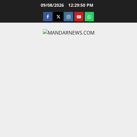
Skip
09/08/2026
12:29:50 PM
to
facebook
twitter
instagram.com
youtube
whatsapp
content