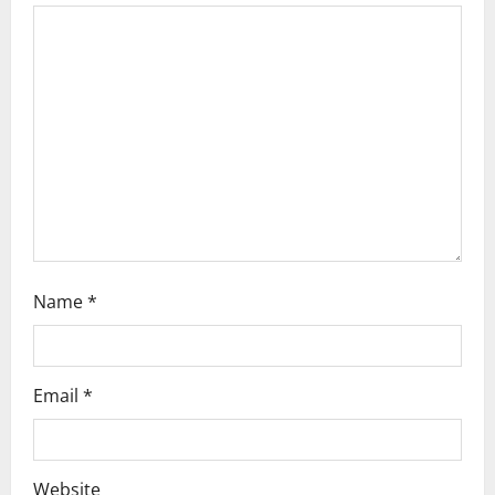
a
t
i
o
n
Name
*
Email
*
Website