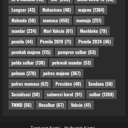
Longsor
(43)
Mahasiswa
(40)
majene
(1384)
Malunda
(50)
mamasa
(450)
mamuju
(251)
mandar
(224)
Mari Vaksin
(61)
Moeldoko
(79)
pemilu
(44)
Pemilu 2019
(71)
Pemilu 2024
(46)
pemkab majene
(115)
pemprov sulbar
(63)
polda sulbar
(130)
polewali mandar
(53)
polman
(270)
polres majene
(367)
polres mamasa
(62)
Presiden
(40)
Sendana
(58)
Sosialisasi
(50)
sulawesi barat
(91)
sulbar
(1398)
TMMD
(56)
Unsulbar
(67)
Vaksin
(41)
Tentang Kami
Hubungi Kami