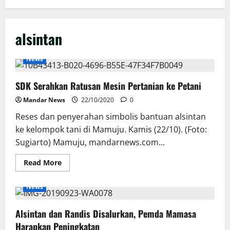
alsintan
News
SDK Serahkan Ratusan Mesin Pertanian ke Petani
Mandar News
22/10/2020
0
Reses dan penyerahan simbolis bantuan alsintan
ke kelompok tani di Mamuju. Kamis (22/10). (Foto:
Sugiarto) Mamuju, mandarnews.com...
Read
Read More
more
about
SDK
News
Serahkan
Ratusan
Mesin
Alsintan dan Randis Disalurkan, Pemda Mamasa
Pertanian
ke
Harapkan Peningkatan
Petani