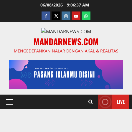
Skip
06/08/2026
9:06:37 AM
to
facebook
twitter
instagram.com
youtube
whatsapp
content
MANDARNEWS.COM
MENGEDEPANKAN NALAR DENGAN AKAL & REALITAS
LIVE
Primary
Menu