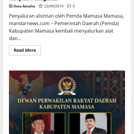
Ilma Amelia
23/09/2019
0
Penyaluran alsintan oleh Pemda Mamasa Mamasa,
mandarnews.com – Pemerintah Daerah (Pemda)
Kabupaten Mamasa kembali menyalurkan alat
dan...
Read
Read More
more
about
Alsintan
dan
Randis
Disalurkan,
Pemda
Mamasa
Harapkan
Peningkatan