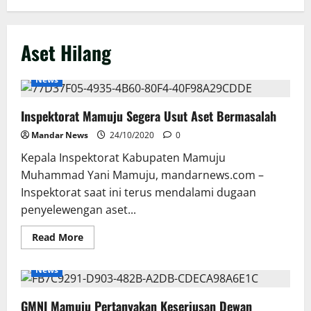
Aset Hilang
News
Inspektorat Mamuju Segera Usut Aset Bermasalah
Mandar News
24/10/2020
0
Kepala Inspektorat Kabupaten Mamuju
Muhammad Yani Mamuju, mandarnews.com –
Inspektorat saat ini terus mendalami dugaan
penyelewengan aset...
Read
Read More
more
about
Inspektorat
News
Mamuju
Segera
Usut
GMNI Mamuju Pertanyakan Keseriusan Dewan
Aset