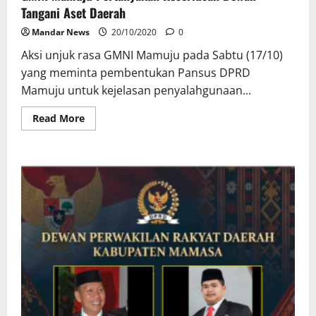
Bermasalah
Tangani Aset Daerah
Mandar News
20/10/2020
0
Aksi unjuk rasa GMNI Mamuju pada Sabtu (17/10)
yang meminta pembentukan Pansus DPRD
Mamuju untuk kejelasan penyalahgunaan...
Read
Read More
more
about
GMNI
Mamuju
Pertanyakan
Keseriusan
Dewan
Tangani
Aset
Daerah