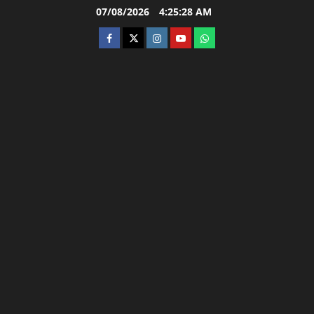
Skip
07/08/2026
4:25:28 AM
to
facebook
twitter
instagram.com
youtube
whatsapp
content