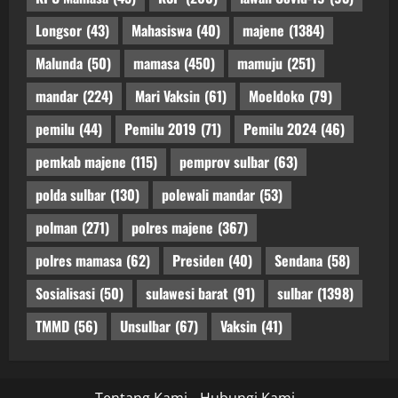
Longsor
(43)
Mahasiswa
(40)
majene
(1384)
Malunda
(50)
mamasa
(450)
mamuju
(251)
mandar
(224)
Mari Vaksin
(61)
Moeldoko
(79)
pemilu
(44)
Pemilu 2019
(71)
Pemilu 2024
(46)
pemkab majene
(115)
pemprov sulbar
(63)
polda sulbar
(130)
polewali mandar
(53)
polman
(271)
polres majene
(367)
polres mamasa
(62)
Presiden
(40)
Sendana
(58)
Sosialisasi
(50)
sulawesi barat
(91)
sulbar
(1398)
TMMD
(56)
Unsulbar
(67)
Vaksin
(41)
Tentang Kami
Hubungi Kami