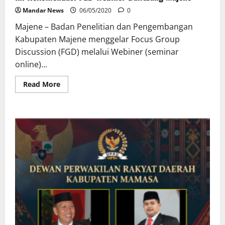
Pengembangan
Wilayah
Mandar News
06/05/2020
0
Pesisir
Majene – Badan Penelitian dan Pengembangan
Kabupaten Majene menggelar Focus Group
Discussion (FGD) melalui Webiner (seminar
online)...
Read
Read More
more
about
Ini
Rekomendasi
FGD
Webiner
Balitbang
Majene