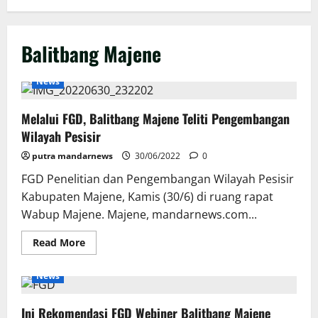
Balitbang Majene
News
Melalui FGD, Balitbang Majene Teliti Pengembangan
Wilayah Pesisir
putra mandarnews
30/06/2022
0
FGD Penelitian dan Pengembangan Wilayah Pesisir
Kabupaten Majene, Kamis (30/6) di ruang rapat
Wabup Majene. Majene, mandarnews.com...
Read
Read More
more
about
Melalui
News
FGD,
Balitbang
Majene
Ini Rekomendasi FGD Webiner Balitbang Majene
Teliti