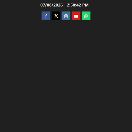
Skip
07/08/2026
2:50:42 PM
to
facebook
twitter
instagram.com
youtube
whatsapp
content