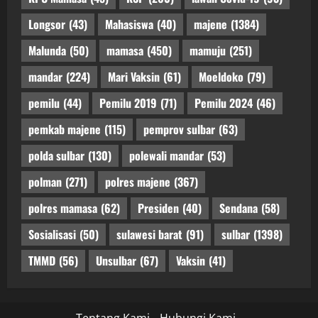
Longsor
(43)
Mahasiswa
(40)
majene
(1384)
Malunda
(50)
mamasa
(450)
mamuju
(251)
mandar
(224)
Mari Vaksin
(61)
Moeldoko
(79)
pemilu
(44)
Pemilu 2019
(71)
Pemilu 2024
(46)
pemkab majene
(115)
pemprov sulbar
(63)
polda sulbar
(130)
polewali mandar
(53)
polman
(271)
polres majene
(367)
polres mamasa
(62)
Presiden
(40)
Sendana
(58)
Sosialisasi
(50)
sulawesi barat
(91)
sulbar
(1398)
TMMD
(56)
Unsulbar
(67)
Vaksin
(41)
Tentang Kami
Hubungi Kami