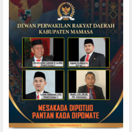
Kadis
PU
Mamuju
Soal
Ruas
Jalan
Bela
Kopeang