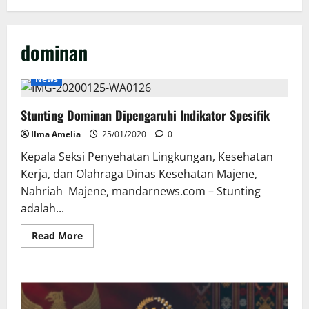
dominan
News
Stunting Dominan Dipengaruhi Indikator Spesifik
Ilma Amelia
25/01/2020
0
Kepala Seksi Penyehatan Lingkungan, Kesehatan
Kerja, dan Olahraga Dinas Kesehatan Majene,
Nahriah Majene, mandarnews.com – Stunting
adalah...
Read
Read More
more
about
Stunting
Dominan
Dipengaruhi
Indikator
Spesifik