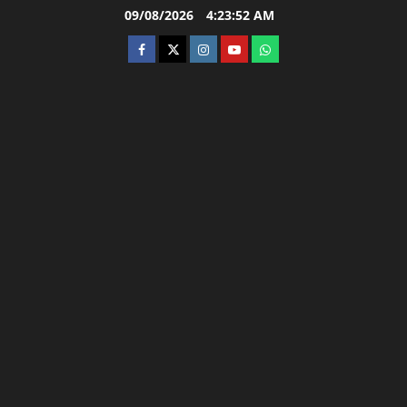
Skip
09/08/2026
4:23:53 AM
to
facebook
twitter
instagram.com
youtube
whatsapp
content