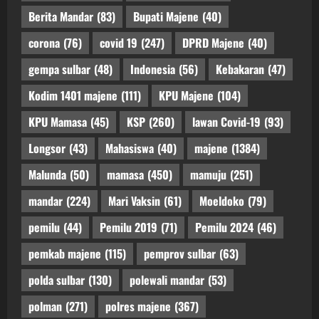
Berita Mandar
(83)
Bupati Majene
(40)
corona
(76)
covid 19
(247)
DPRD Majene
(40)
gempa sulbar
(48)
Indonesia
(56)
Kebakaran
(47)
Kodim 1401 majene
(111)
KPU Majene
(104)
KPU Mamasa
(45)
KSP
(260)
lawan Covid-19
(93)
Longsor
(43)
Mahasiswa
(40)
majene
(1384)
Malunda
(50)
mamasa
(450)
mamuju
(251)
mandar
(224)
Mari Vaksin
(61)
Moeldoko
(79)
pemilu
(44)
Pemilu 2019
(71)
Pemilu 2024
(46)
pemkab majene
(115)
pemprov sulbar
(63)
polda sulbar
(130)
polewali mandar
(53)
polman
(271)
polres majene
(367)