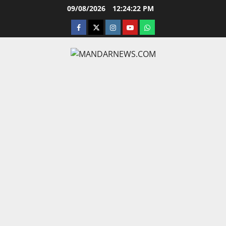
Skip
09/08/2026
12:24:23 PM
to
facebook
twitter
instagram.com
youtube
whatsapp
content