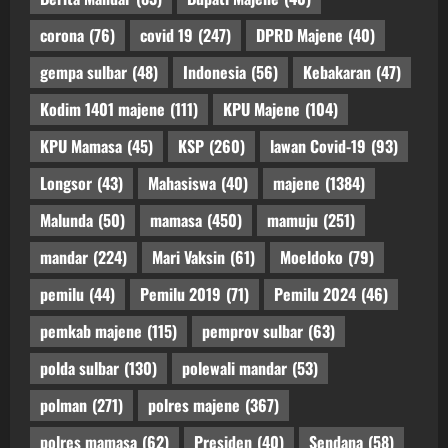
corona
(76)
covid 19
(247)
DPRD Majene
(40)
gempa sulbar
(48)
Indonesia
(56)
Kebakaran
(47)
Kodim 1401 majene
(111)
KPU Majene
(104)
KPU Mamasa
(45)
KSP
(260)
lawan Covid-19
(93)
Longsor
(43)
Mahasiswa
(40)
majene
(1384)
Malunda
(50)
mamasa
(450)
mamuju
(251)
mandar
(224)
Mari Vaksin
(61)
Moeldoko
(79)
pemilu
(44)
Pemilu 2019
(71)
Pemilu 2024
(46)
pemkab majene
(115)
pemprov sulbar
(63)
polda sulbar
(130)
polewali mandar
(53)
polman
(271)
polres majene
(367)
polres mamasa
(62)
Presiden
(40)
Sendana
(58)