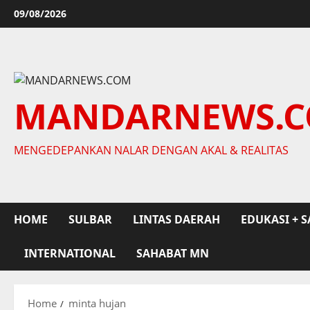
Skip
09/08/2026
to
content
MANDARNEWS.
MENGEDEPANKAN NALAR DENGAN AKAL & REALITAS
HOME
SULBAR
LINTAS DAERAH
EDUKASI + S
INTERNATIONAL
SAHABAT MN
Home
minta hujan