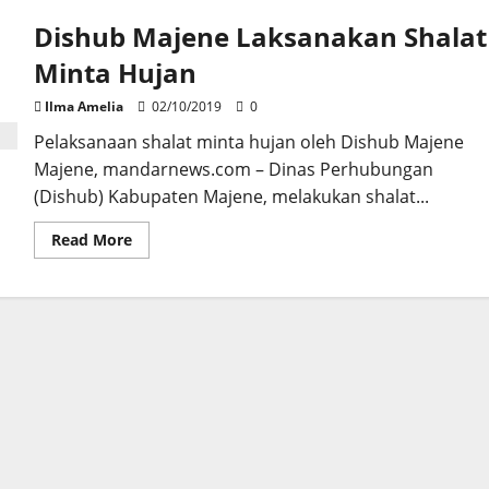
Dishub Majene Laksanakan Shalat
Minta Hujan
Ilma Amelia
02/10/2019
0
Pelaksanaan shalat minta hujan oleh Dishub Majene
Majene, mandarnews.com – Dinas Perhubungan
(Dishub) Kabupaten Majene, melakukan shalat...
Read
Read More
more
about
Dishub
Majene
Laksanakan
Shalat
Minta
Hujan