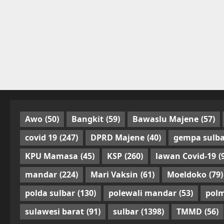
Awo
(50)
Bangkit
(59)
Bawaslu Majene
(57)
covid 19
(247)
DPRD Majene
(40)
gempa sulba
KPU Mamasa
(45)
KSP
(260)
lawan Covid-19
(
mandar
(224)
Mari Vaksin
(61)
Moeldoko
(79)
polda sulbar
(130)
polewali mandar
(53)
pol
sulawesi barat
(91)
sulbar
(1398)
TMMD
(56)