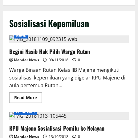
Sosialisasi Kepemiluan
News
Begini Nasib Hak Pilih Warga Rutan
Mandar News
09/11/2018
0
Warga Binaan Rutan Kelas IIB Majene mengikuti
sosialisasi kepemiluan yang digelar KPU Majene di
aula pertemua Rutan...
Read
Read More
more
about
Begini
Polhukam
Nasib
Hak
Pilih
KPU Majene Sosialisasi Pemilu ke Nelayan
Warga
Rutan
Mandar News
13/10/2018
0