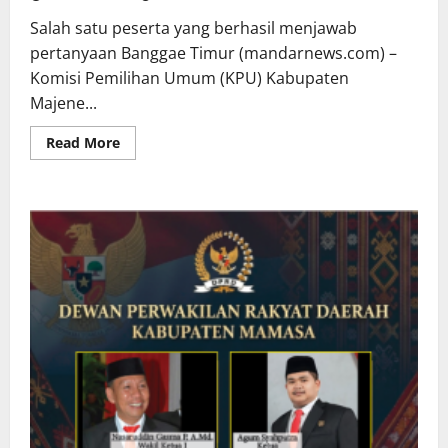
Salah satu peserta yang berhasil menjawab
pertanyaan Banggae Timur (mandarnews.com) –
Komisi Pemilihan Umum (KPU) Kabupaten
Majene...
Read
Read More
more
about
KPU
Majene
Sosialisasi
Pemilu
ke
Nelayan