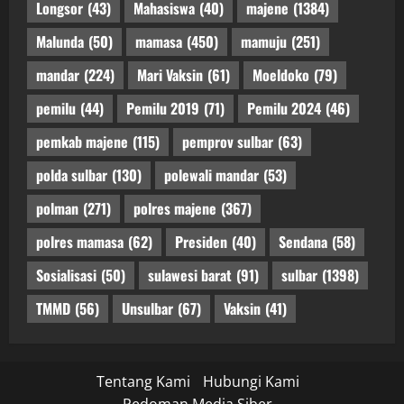
Longsor
(43)
Mahasiswa
(40)
majene
(1384)
Malunda
(50)
mamasa
(450)
mamuju
(251)
mandar
(224)
Mari Vaksin
(61)
Moeldoko
(79)
pemilu
(44)
Pemilu 2019
(71)
Pemilu 2024
(46)
pemkab majene
(115)
pemprov sulbar
(63)
polda sulbar
(130)
polewali mandar
(53)
polman
(271)
polres majene
(367)
polres mamasa
(62)
Presiden
(40)
Sendana
(58)
Sosialisasi
(50)
sulawesi barat
(91)
sulbar
(1398)
TMMD
(56)
Unsulbar
(67)
Vaksin
(41)
Tentang Kami
Hubungi Kami
Pedoman Media Siber