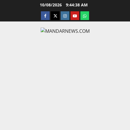
Skip
10/08/2026
9:44:38 AM
to
facebook
twitter
instagram.com
youtube
whatsapp
content