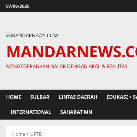
Skip
07/08/2026
to
content
MANDARNEWS.
MENGEDEPANKAN NALAR DENGAN AKAL & REALITAS
HOME
SULBAR
LINTAS DAERAH
EDUKASI + S
INTERNATIONAL
SAHABAT MN
Home
UPTB