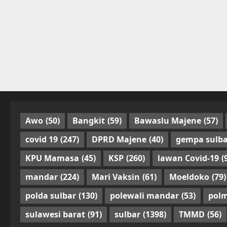
Awo
(50)
Bangkit
(59)
Bawaslu Majene
(57)
covid 19
(247)
DPRD Majene
(40)
gempa sulba
KPU Mamasa
(45)
KSP
(260)
lawan Covid-19
(
mandar
(224)
Mari Vaksin
(61)
Moeldoko
(79)
polda sulbar
(130)
polewali mandar
(53)
pol
sulawesi barat
(91)
sulbar
(1398)
TMMD
(56)