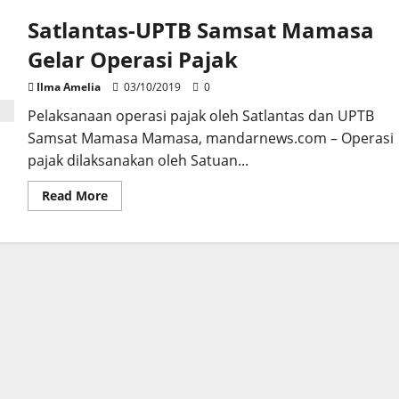
Satlantas-UPTB Samsat Mamasa
Gelar Operasi Pajak
Ilma Amelia
03/10/2019
0
Pelaksanaan operasi pajak oleh Satlantas dan UPTB
Samsat Mamasa Mamasa, mandarnews.com – Operasi
pajak dilaksanakan oleh Satuan...
Read
Read More
more
about
Satlantas-
UPTB
Samsat
Mamasa
Gelar
Operasi
Pajak