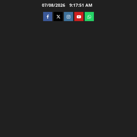
Skip
07/08/2026
9:17:51 AM
to
facebook
twitter
instagram.com
youtube
whatsapp
content