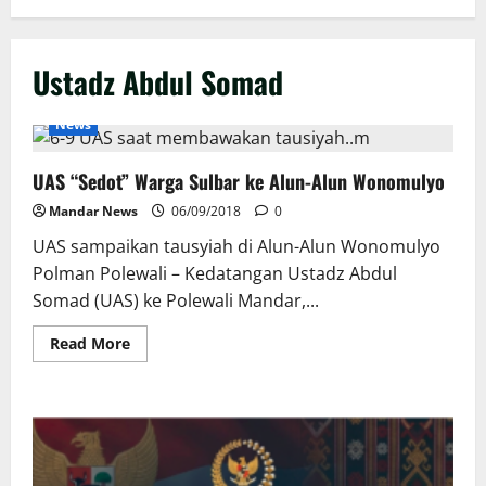
Ustadz Abdul Somad
News
UAS “Sedot” Warga Sulbar ke Alun-Alun Wonomulyo
Mandar News
06/09/2018
0
UAS sampaikan tausyiah di Alun-Alun Wonomulyo
Polman Polewali – Kedatangan Ustadz Abdul
Somad (UAS) ke Polewali Mandar,...
Read
Read More
more
about
UAS
“Sedot”
Warga
Sulbar
ke
Alun-
Alun