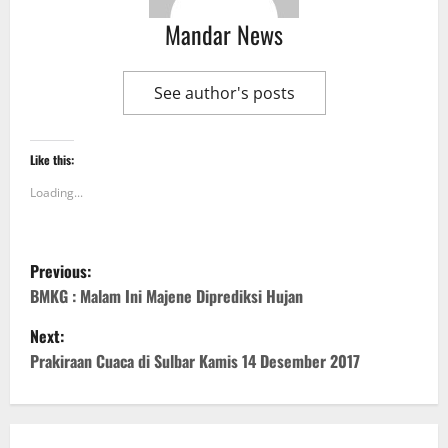
Mandar News
See author's posts
Like this:
Loading...
P
Previous:
o
BMKG : Malam Ini Majene Diprediksi Hujan
Next:
s
Prakiraan Cuaca di Sulbar Kamis 14 Desember 2017
t
n