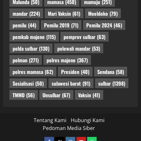
Malunda
(50)
mamasa
(450)
mamuju
(251)
mandar
(224)
Mari Vaksin
(61)
Moeldoko
(79)
pemilu
(44)
Pemilu 2019
(71)
Pemilu 2024
(46)
pemkab majene
(115)
pemprov sulbar
(63)
polda sulbar
(130)
polewali mandar
(53)
polman
(271)
polres majene
(367)
polres mamasa
(62)
Presiden
(40)
Sendana
(58)
Sosialisasi
(50)
sulawesi barat
(91)
sulbar
(1398)
TMMD
(56)
Unsulbar
(67)
Vaksin
(41)
Tentang Kami
Hubungi Kami
Pedoman Media Siber