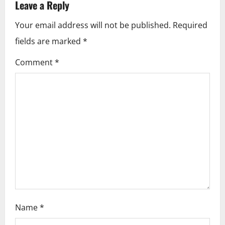
Leave a Reply
a
Your email address will not be published.
Required
v
fields are marked
*
i
Comment
*
g
a
t
i
o
n
Name
*