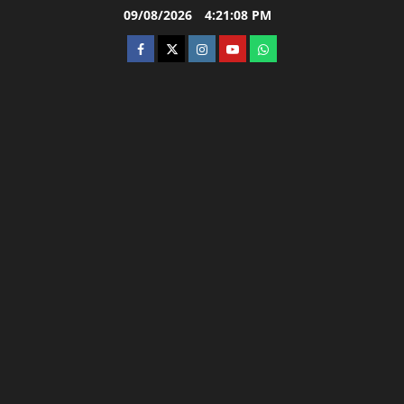
Skip
09/08/2026
4:21:09 PM
to
facebook
twitter
instagram.com
youtube
whatsapp
content