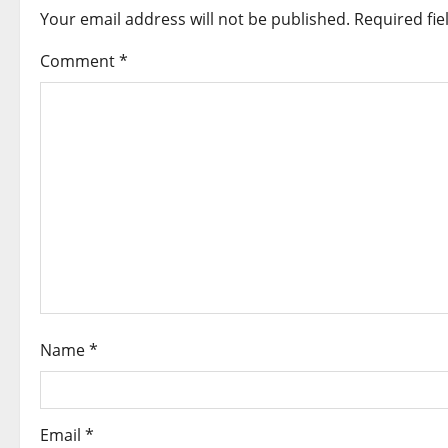
Your email address will not be published.
Required fi
a
Comment
*
v
i
g
a
t
i
o
Name
*
n
Email
*