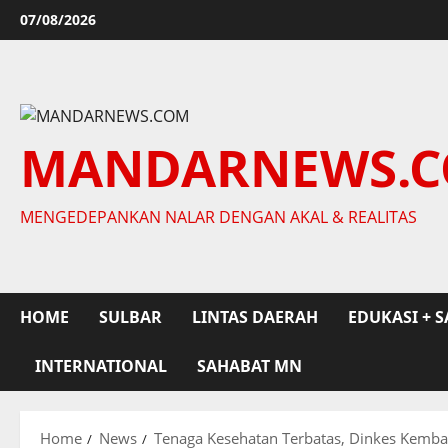
Skip
07/08/2026
to
content
MANDARNEWS.
MENGEDEPANKAN NALAR DENGAN AKAL & REALITAS
HOME
SULBAR
LINTAS DAERAH
EDUKASI + S
INTERNATIONAL
SAHABAT MN
Home
News
Tenaga Kesehatan Terbatas, Dinkes Kemba