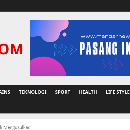
COM
AINS
TEKNOLOGI
SPORT
HEALTH
LIFE STYLE
li Mengusulkan