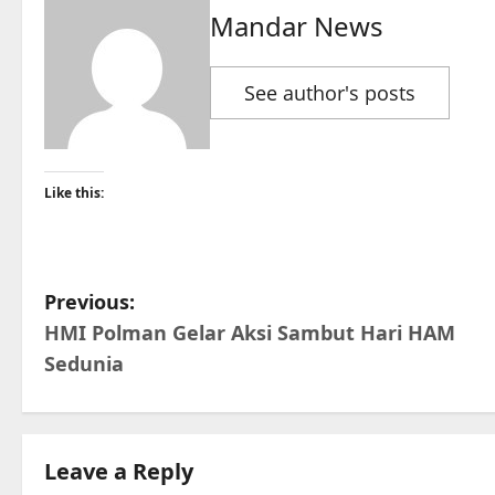
Mandar News
See author's posts
Like this:
P
Previous:
HMI Polman Gelar Aksi Sambut Hari HAM
o
Sedunia
s
t
Leave a Reply
n