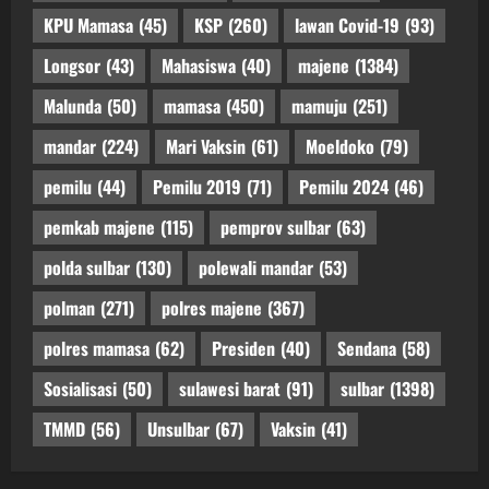
KPU Mamasa
(45)
KSP
(260)
lawan Covid-19
(93)
Longsor
(43)
Mahasiswa
(40)
majene
(1384)
Malunda
(50)
mamasa
(450)
mamuju
(251)
mandar
(224)
Mari Vaksin
(61)
Moeldoko
(79)
pemilu
(44)
Pemilu 2019
(71)
Pemilu 2024
(46)
pemkab majene
(115)
pemprov sulbar
(63)
polda sulbar
(130)
polewali mandar
(53)
polman
(271)
polres majene
(367)
polres mamasa
(62)
Presiden
(40)
Sendana
(58)
Sosialisasi
(50)
sulawesi barat
(91)
sulbar
(1398)
TMMD
(56)
Unsulbar
(67)
Vaksin
(41)