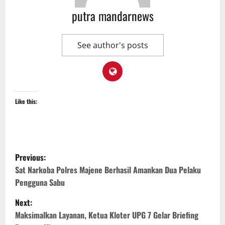
putra mandarnews
See author's posts
Like this:
P
Previous:
o
Sat Narkoba Polres Majene Berhasil Amankan Dua Pelaku
Pengguna Sabu
s
Next:
t
Maksimalkan Layanan, Ketua Kloter UPG 7 Gelar Briefing