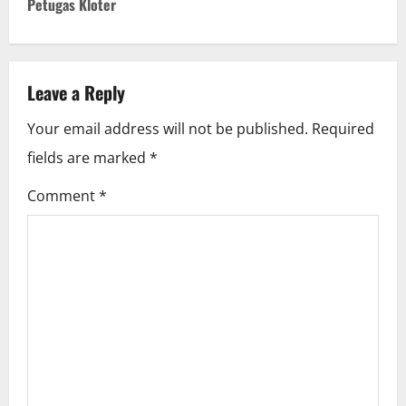
Petugas Kloter
n
a
v
Leave a Reply
i
Your email address will not be published.
Required
fields are marked
*
g
Comment
*
a
t
i
o
n