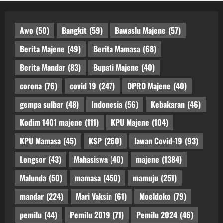
Awo
(50)
Bangkit
(59)
Bawaslu Majene
(57)
Berita Majene
(49)
Berita Mamasa
(68)
Berita Mandar
(83)
Bupati Majene
(40)
corona
(76)
covid 19
(247)
DPRD Majene
(40)
gempa sulbar
(48)
Indonesia
(56)
Kebakaran
(46)
Kodim 1401 majene
(111)
KPU Majene
(104)
KPU Mamasa
(45)
KSP
(260)
lawan Covid-19
(93)
Longsor
(43)
Mahasiswa
(40)
majene
(1384)
Malunda
(50)
mamasa
(450)
mamuju
(251)
mandar
(224)
Mari Vaksin
(61)
Moeldoko
(79)
pemilu
(44)
Pemilu 2019
(71)
Pemilu 2024
(46)