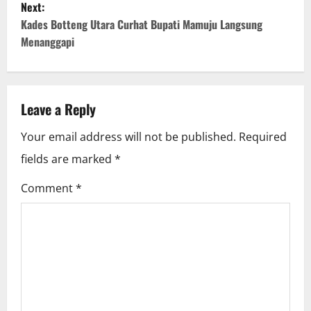
Next:
s
Kades Botteng Utara Curhat Bupati Mamuju Langsung
t
Menanggapi
n
a
Leave a Reply
v
Your email address will not be published.
Required
i
fields are marked
*
g
Comment
*
a
t
i
o