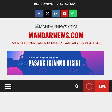
Skip
06/08/2026
7:47:42 AM
to
facebook
twitter
instagram.com
youtube
whatsapp
content
MANDARNEWS.COM
MENGEDEPANKAN NALAR DENGAN AKAL & REALITAS
LIVE
Primary
Menu