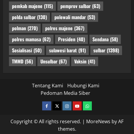
pemkab majene
(115)
pemprov sulbar
(63)
polda sulbar
(130)
polewali mandar
(53)
polman
(270)
polres majene
(367)
polres mamasa
(62)
Presiden
(40)
Sendana
(58)
Sosialisasi
(50)
sulawesi barat
(91)
sulbar
(1398)
TMMD
(56)
Unsulbar
(67)
Vaksin
(41)
Tentang Kami
Hubungi Kami
Pedoman Media Siber
facebook
twitter
instagram.com
youtube
whatsapp
Copyright © All rights reserved.
|
MoreNews
by AF
themes.