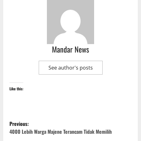
Mandar News
See author's posts
Like this:
P
Previous:
o
4000 Lebih Warga Majene Terancam Tidak Memilih