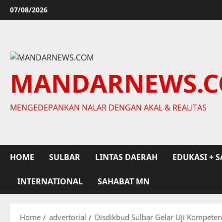
Skip
07/08/2026
to
content
MANDARNEWS.
MENGEDEPANKAN NALAR DENGAN AKAL & REALITAS
HOME
SULBAR
LINTAS DAERAH
EDUKASI + S
INTERNATIONAL
SAHABAT MN
Home
advertorial
Disdikbud Sulbar Gelar Uji Kompete