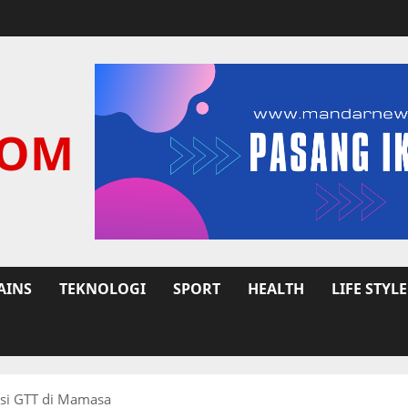
COM
AINS
TEKNOLOGI
SPORT
HEALTH
LIFE STYLE
nsi GTT di Mamasa