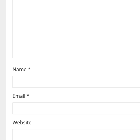
g
a
t
i
o
Name
*
n
Email
*
Website