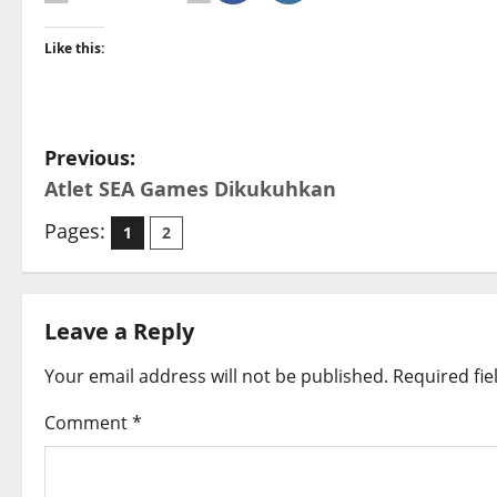
Like this:
P
Previous:
Atlet SEA Games Dikukuhkan
o
Pages:
1
2
s
t
Leave a Reply
n
Your email address will not be published.
Required fi
a
Comment
*
v
i