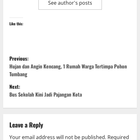
See author's posts
Like this:
P
Previous:
o
Hujan dan Angin Kencang, 1 Rumah Warga Tertimpa Pohon
Tumbang
s
Next:
t
Bus Sekolah Kini Jadi Pajangan Kota
n
a
Leave a Reply
v
Your email address will not be published.
Required