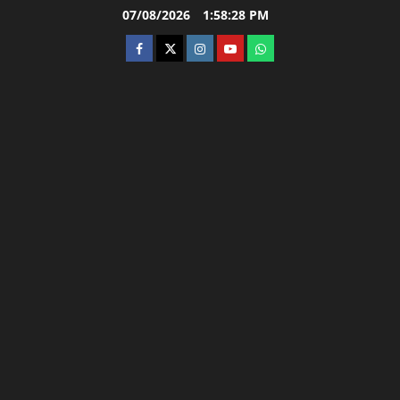
Skip
07/08/2026
1:58:29 PM
to
facebook
twitter
instagram.com
youtube
whatsapp
content