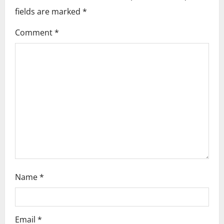
i
fields are marked
*
g
Comment
*
a
t
i
o
n
Name
*
Email
*