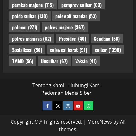
pemkab majene
(115)
pemprov sulbar
(63)
polda sulbar
(130)
polewali mandar
(53)
polman
(271)
polres majene
(367)
polres mamasa
(62)
Presiden
(40)
Sendana
(58)
Sosialisasi
(50)
sulawesi barat
(91)
sulbar
(1398)
TMMD
(56)
Unsulbar
(67)
Vaksin
(41)
Tentang Kami
Hubungi Kami
Pedoman Media Siber
facebook
twitter
instagram.com
youtube
whatsapp
Copyright © All rights reserved.
|
MoreNews
by AF
themes.