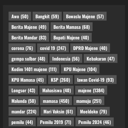
Awo
(50)
Bangkit
(59)
Bawaslu Majene
(57)
Berita Majene
(49)
Berita Mamasa
(68)
Berita Mandar
(83)
Bupati Majene
(40)
corona
(76)
covid 19
(247)
DPRD Majene
(40)
gempa sulbar
(48)
Indonesia
(56)
Kebakaran
(47)
Kodim 1401 majene
(111)
KPU Majene
(104)
KPU Mamasa
(45)
KSP
(260)
lawan Covid-19
(93)
Longsor
(43)
Mahasiswa
(40)
majene
(1384)
Malunda
(50)
mamasa
(450)
mamuju
(251)
mandar
(224)
Mari Vaksin
(61)
Moeldoko
(79)
pemilu
(44)
Pemilu 2019
(71)
Pemilu 2024
(46)