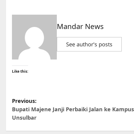
Mandar News
See author's posts
Like this:
P
Previous:
Bupati Majene Janji Perbaiki Jalan ke Kampus
o
Unsulbar
s