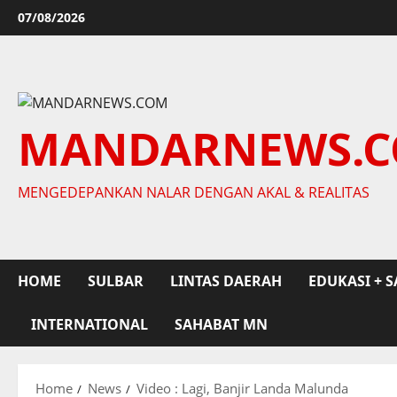
Skip
07/08/2026
to
content
MANDARNEWS.
MENGEDEPANKAN NALAR DENGAN AKAL & REALITAS
HOME
SULBAR
LINTAS DAERAH
EDUKASI + S
INTERNATIONAL
SAHABAT MN
Home
News
Video : Lagi, Banjir Landa Malunda