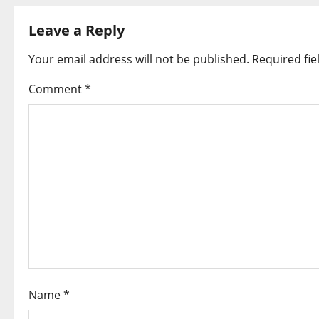
t
Leave a Reply
n
Your email address will not be published.
Required fi
a
Comment
*
v
i
g
a
t
i
o
Name
*
n