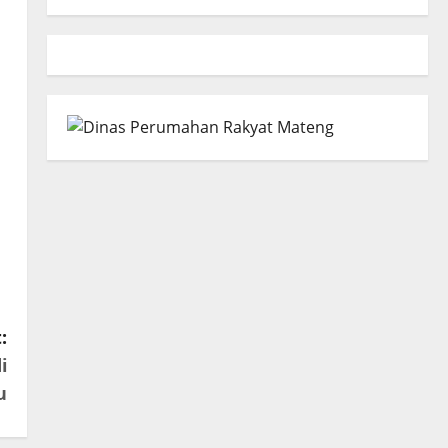
:
i
u