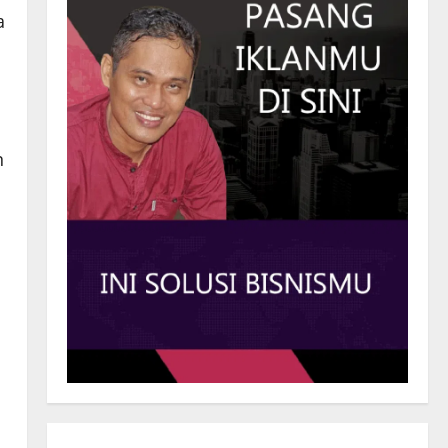
a
n
n