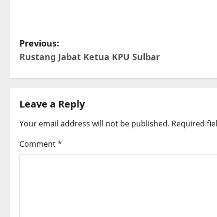
P
Previous:
Rustang Jabat Ketua KPU Sulbar
o
s
t
Leave a Reply
n
Your email address will not be published.
Required fi
a
Comment
*
v
i
g