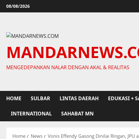
Skip
08/08/2026
to
content
MANDARNEWS.
MENGEDEPANKAN NALAR DENGAN AKAL & REALITAS
HOME
SULBAR
LINTAS DAERAH
EDUKASI + S
INTERNATIONAL
SAHABAT MN
Home
News
Vonis Effendy Gasong Dinilai Ringan, JPU 