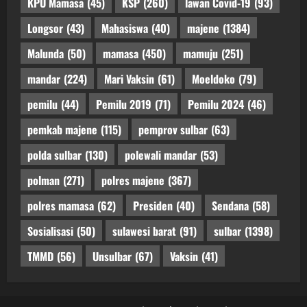
KPU Mamasa
(45)
KSP
(260)
lawan Covid-19
(93)
Longsor
(43)
Mahasiswa
(40)
majene
(1384)
Malunda
(50)
mamasa
(450)
mamuju
(251)
mandar
(224)
Mari Vaksin
(61)
Moeldoko
(79)
pemilu
(44)
Pemilu 2019
(71)
Pemilu 2024
(46)
pemkab majene
(115)
pemprov sulbar
(63)
polda sulbar
(130)
polewali mandar
(53)
polman
(271)
polres majene
(367)
polres mamasa
(62)
Presiden
(40)
Sendana
(58)
Sosialisasi
(50)
sulawesi barat
(91)
sulbar
(1398)
TMMD
(56)
Unsulbar
(67)
Vaksin
(41)