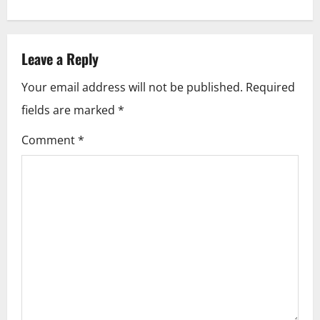
t
n
Leave a Reply
a
Your email address will not be published.
Required
v
fields are marked
*
i
Comment
*
g
a
t
i
o
n