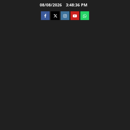
Skip
08/08/2026
3:48:37 PM
to
facebook
twitter
instagram.com
youtube
whatsapp
content