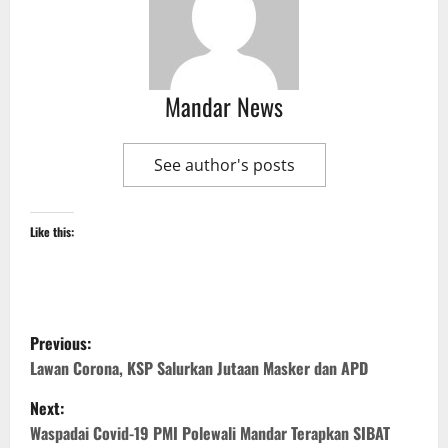
Mandar News
See author's posts
Like this:
P
Previous:
o
Lawan Corona, KSP Salurkan Jutaan Masker dan APD
Next:
s
Waspadai Covid-19 PMI Polewali Mandar Terapkan SIBAT