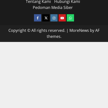
Tentang Kami
Hubungi Kami
Pedoman Media Siber
facebook
twitter
instagram.com
youtube
whatsapp
Copyright © All rights reserved.
|
MoreNews
by AF
themes.