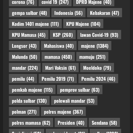
corona
(76)
covid 19
(247)
DPRD Majene
(40)
gempa sulbar
(48)
Indonesia
(56)
Kebakaran
(47)
Kodim 1401 majene
(111)
KPU Majene
(104)
KPU Mamasa
(45)
KSP
(260)
lawan Covid-19
(93)
Longsor
(43)
Mahasiswa
(40)
majene
(1384)
Malunda
(50)
mamasa
(450)
mamuju
(251)
mandar
(224)
Mari Vaksin
(61)
Moeldoko
(79)
pemilu
(44)
Pemilu 2019
(71)
Pemilu 2024
(46)
pemkab majene
(115)
pemprov sulbar
(63)
polda sulbar
(130)
polewali mandar
(53)
polman
(271)
polres majene
(367)
polres mamasa
(62)
Presiden
(40)
Sendana
(58)