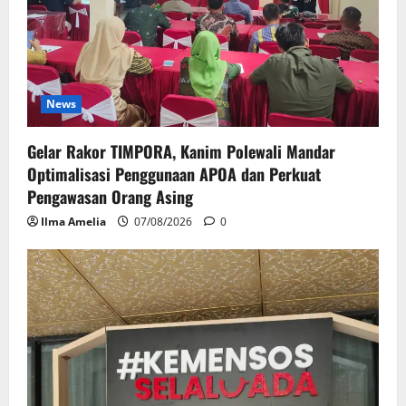
t
i
o
News
n
Gelar Rakor TIMPORA, Kanim Polewali Mandar
Optimalisasi Penggunaan APOA dan Perkuat
Pengawasan Orang Asing
Ilma Amelia
07/08/2026
0