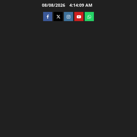
Skip
08/08/2026
4:14:10 AM
to
facebook
twitter
instagram.com
youtube
whatsapp
content