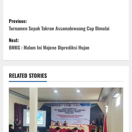
P
Previous:
o
Turnamen Sepak Takraw Assamalewuang Cup Dimulai
Next:
s
BMKG : Malam Ini Majene Diprediksi Hujan
t
n
RELATED STORIES
a
v
i
g
a