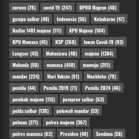
corona
(76)
covid 19
(247)
DPRD Majene
(40)
gempa sulbar
(48)
Indonesia
(56)
Kebakaran
(47)
Kodim 1401 majene
(111)
KPU Majene
(104)
KPU Mamasa
(45)
KSP
(260)
lawan Covid-19
(93)
Longsor
(43)
Mahasiswa
(40)
majene
(1384)
Malunda
(50)
mamasa
(450)
mamuju
(251)
mandar
(224)
Mari Vaksin
(61)
Moeldoko
(79)
pemilu
(44)
Pemilu 2019
(71)
Pemilu 2024
(46)
pemkab majene
(115)
pemprov sulbar
(63)
polda sulbar
(130)
polewali mandar
(53)
polman
(271)
polres majene
(367)
polres mamasa
(62)
Presiden
(40)
Sendana
(58)