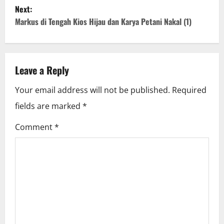
Next:
s
Markus di Tengah Kios Hijau dan Karya Petani Nakal (1)
t
n
Leave a Reply
a
Your email address will not be published.
Required
v
fields are marked
*
i
Comment
*
g
a
t
i