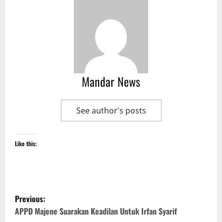
Mandar News
See author's posts
Like this:
P
Previous:
o
APPD Majene Suarakan Keadilan Untuk Irfan Syarif