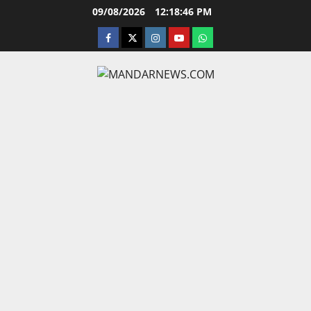
Skip
09/08/2026
12:18:47 PM
to
facebook
twitter
instagram.com
youtube
whatsapp
content