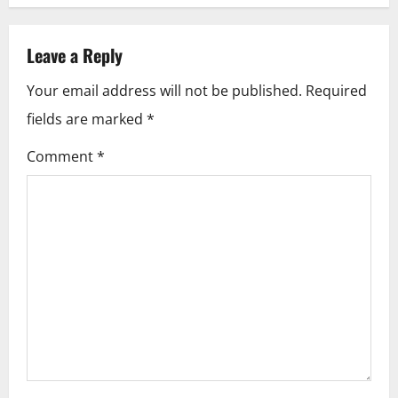
n
a
Leave a Reply
v
Your email address will not be published.
Required
i
fields are marked
*
g
Comment
*
a
t
i
o
n