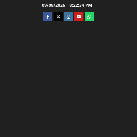
Skip
09/08/2026
8:22:35 PM
to
facebook
twitter
instagram.com
youtube
whatsapp
content