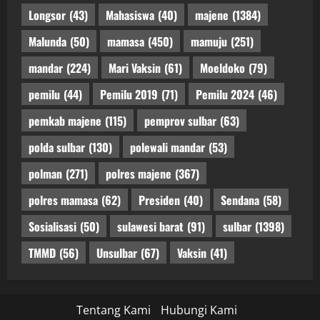
Longsor
(43)
Mahasiswa
(40)
majene
(1384)
Malunda
(50)
mamasa
(450)
mamuju
(251)
mandar
(224)
Mari Vaksin
(61)
Moeldoko
(79)
pemilu
(44)
Pemilu 2019
(71)
Pemilu 2024
(46)
pemkab majene
(115)
pemprov sulbar
(63)
polda sulbar
(130)
polewali mandar
(53)
polman
(271)
polres majene
(367)
polres mamasa
(62)
Presiden
(40)
Sendana
(58)
Sosialisasi
(50)
sulawesi barat
(91)
sulbar
(1398)
TMMD
(56)
Unsulbar
(67)
Vaksin
(41)
Tentang Kami
Hubungi Kami