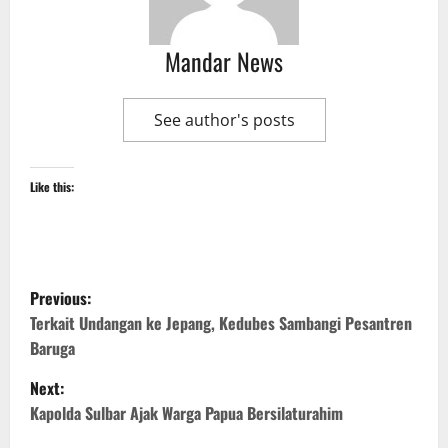
Mandar News
See author's posts
Like this:
P
Previous:
o
Terkait Undangan ke Jepang, Kedubes Sambangi Pesantren
Baruga
s
Next:
t
Kapolda Sulbar Ajak Warga Papua Bersilaturahim