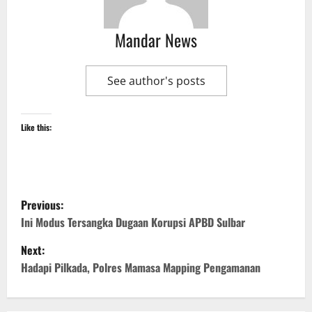
Mandar News
See author's posts
Like this:
P
Previous:
o
Ini Modus Tersangka Dugaan Korupsi APBD Sulbar
Next:
s
Hadapi Pilkada, Polres Mamasa Mapping Pengamanan
t