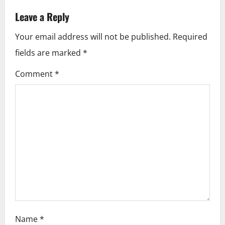
n
Leave a Reply
a
Your email address will not be published.
Required
v
fields are marked
*
i
Comment
*
g
a
t
i
o
n
Name
*