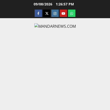
Skip
09/08/2026
1:26:58 PM
to
facebook
twitter
instagram.com
youtube
whatsapp
content