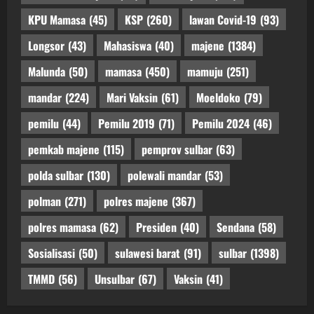
KPU Mamasa
(45)
KSP
(260)
lawan Covid-19
(93)
Longsor
(43)
Mahasiswa
(40)
majene
(1384)
Malunda
(50)
mamasa
(450)
mamuju
(251)
mandar
(224)
Mari Vaksin
(61)
Moeldoko
(79)
pemilu
(44)
Pemilu 2019
(71)
Pemilu 2024
(46)
pemkab majene
(115)
pemprov sulbar
(63)
polda sulbar
(130)
polewali mandar
(53)
polman
(271)
polres majene
(367)
polres mamasa
(62)
Presiden
(40)
Sendana
(58)
Sosialisasi
(50)
sulawesi barat
(91)
sulbar
(1398)
TMMD
(56)
Unsulbar
(67)
Vaksin
(41)