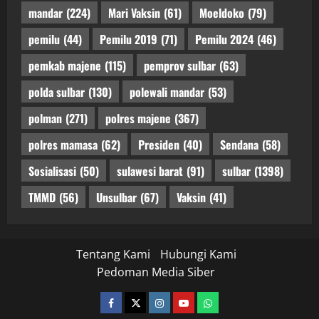
mandar
(224)
Mari Vaksin
(61)
Moeldoko
(79)
pemilu
(44)
Pemilu 2019
(71)
Pemilu 2024
(46)
pemkab majene
(115)
pemprov sulbar
(63)
polda sulbar
(130)
polewali mandar
(53)
polman
(271)
polres majene
(367)
polres mamasa
(62)
Presiden
(40)
Sendana
(58)
Sosialisasi
(50)
sulawesi barat
(91)
sulbar
(1398)
TMMD
(56)
Unsulbar
(67)
Vaksin
(41)
Tentang Kami
Hubungi Kami
Pedoman Media Siber
facebook
twitter
instagram.com
youtube
whatsapp