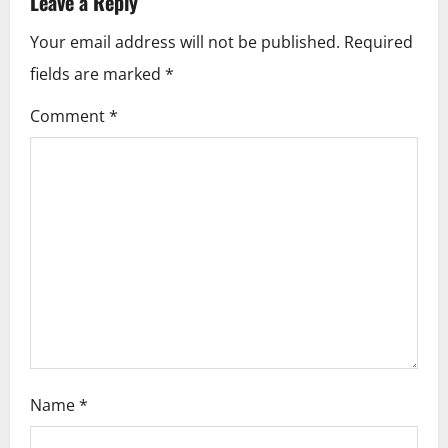
Leave a Reply
a
Your email address will not be published.
Required
v
fields are marked
*
i
Comment
*
g
a
t
i
o
n
Name
*