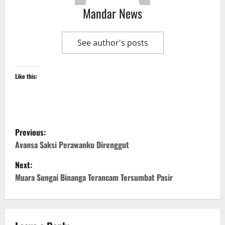
Mandar News
See author's posts
Like this:
P
Previous:
o
Avansa Saksi Perawanku Direnggut
Next:
s
Muara Sungai Binanga Terancam Tersumbat Pasir
t
n