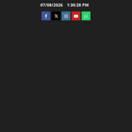
Skip
07/08/2026
1:30:29 PM
to
facebook
twitter
instagram.com
youtube
whatsapp
content