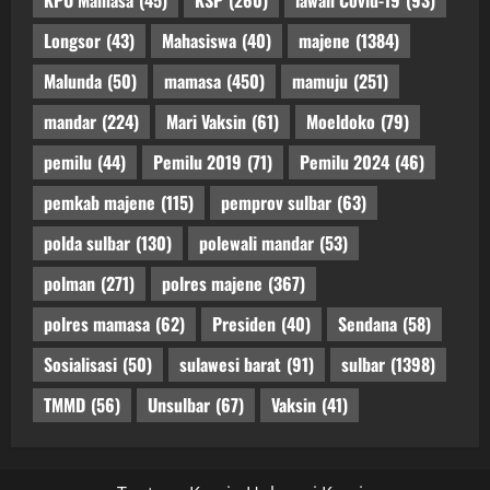
KPU Mamasa
(45)
KSP
(260)
lawan Covid-19
(93)
Longsor
(43)
Mahasiswa
(40)
majene
(1384)
Malunda
(50)
mamasa
(450)
mamuju
(251)
mandar
(224)
Mari Vaksin
(61)
Moeldoko
(79)
pemilu
(44)
Pemilu 2019
(71)
Pemilu 2024
(46)
pemkab majene
(115)
pemprov sulbar
(63)
polda sulbar
(130)
polewali mandar
(53)
polman
(271)
polres majene
(367)
polres mamasa
(62)
Presiden
(40)
Sendana
(58)
Sosialisasi
(50)
sulawesi barat
(91)
sulbar
(1398)
TMMD
(56)
Unsulbar
(67)
Vaksin
(41)