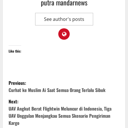
putra mandarnews
See author's posts
Like this:
P
Previous:
o
Curhat ke Muslim Ai Saat Semua Orang Terlalu Sibuk
Next:
s
UAV Angkut Berat Flightwin Meluncur di Indonesia, Tiga
t
UAV Unggulan Menjangkau Semua Skenario Pengiriman
Kargo