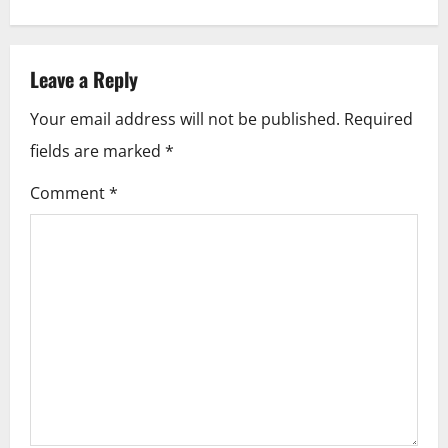
n
a
v
Leave a Reply
i
Your email address will not be published.
Required
fields are marked
*
g
Comment
*
a
t
i
o
n