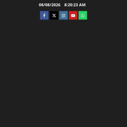
Skip
08/08/2026
8:20:24 AM
to
facebook
twitter
instagram.com
youtube
whatsapp
content