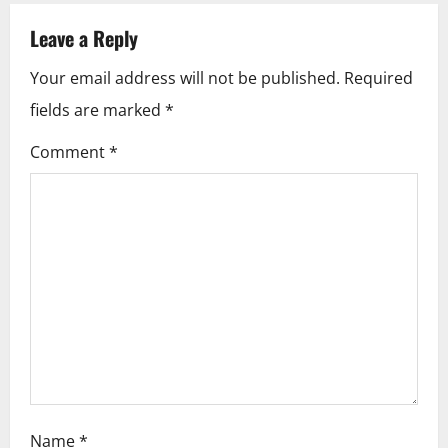
n
Leave a Reply
a
Your email address will not be published.
Required
v
fields are marked
*
i
Comment
*
g
a
t
i
o
n
Name
*