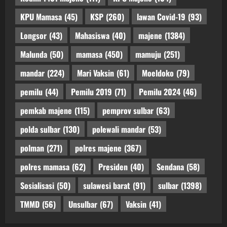
KPU Mamasa
(45)
KSP
(260)
lawan Covid-19
(93)
Longsor
(43)
Mahasiswa
(40)
majene
(1384)
Malunda
(50)
mamasa
(450)
mamuju
(251)
mandar
(224)
Mari Vaksin
(61)
Moeldoko
(79)
pemilu
(44)
Pemilu 2019
(71)
Pemilu 2024
(46)
pemkab majene
(115)
pemprov sulbar
(63)
polda sulbar
(130)
polewali mandar
(53)
polman
(271)
polres majene
(367)
polres mamasa
(62)
Presiden
(40)
Sendana
(58)
Sosialisasi
(50)
sulawesi barat
(91)
sulbar
(1398)
TMMD
(56)
Unsulbar
(67)
Vaksin
(41)