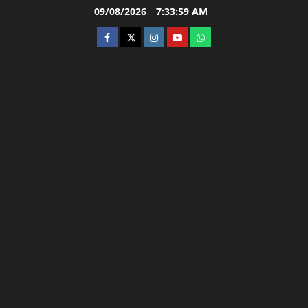
Skip
09/08/2026
7:34:00 AM
to
facebook
twitter
instagram.com
youtube
whatsapp
content