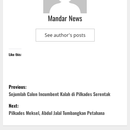
Mandar News
See author's posts
Like this:
P
Previous:
o
Sejumlah Calon Incumbent Kalah di Pilkades Serentak
Next:
s
Pilkades Meksel, Abdul Jalal Tumbangkan Petahana
t