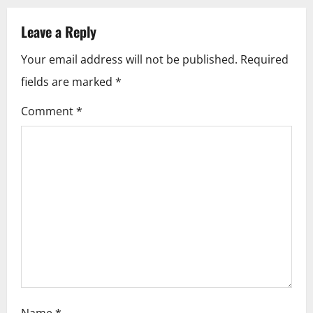
a
v
Leave a Reply
i
Your email address will not be published.
Required
fields are marked
*
g
Comment
*
a
t
i
o
n