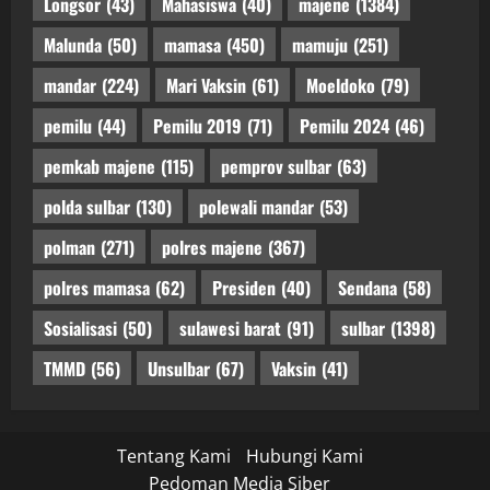
Longsor
(43)
Mahasiswa
(40)
majene
(1384)
Malunda
(50)
mamasa
(450)
mamuju
(251)
mandar
(224)
Mari Vaksin
(61)
Moeldoko
(79)
pemilu
(44)
Pemilu 2019
(71)
Pemilu 2024
(46)
pemkab majene
(115)
pemprov sulbar
(63)
polda sulbar
(130)
polewali mandar
(53)
polman
(271)
polres majene
(367)
polres mamasa
(62)
Presiden
(40)
Sendana
(58)
Sosialisasi
(50)
sulawesi barat
(91)
sulbar
(1398)
TMMD
(56)
Unsulbar
(67)
Vaksin
(41)
Tentang Kami
Hubungi Kami
Pedoman Media Siber