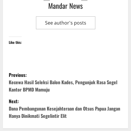
Mandar News
See author's posts
Like this:
P
Previous:
o
Kecewa Hasil Seleksi Balon Kades, Pengunjuk Rasa Segel
Kantor BPMD Mamuju
s
Next:
t
Dana Pembangunan Kesejahteraan dan Otsus Papua Jangan
Hanya Dinikmati Segelintir Elit
n