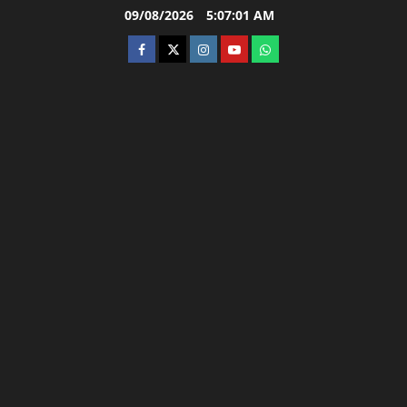
Skip
09/08/2026
5:07:02 AM
to
facebook
twitter
instagram.com
youtube
whatsapp
content