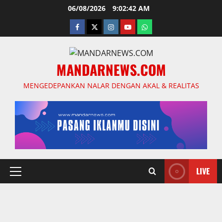
Skip
06/08/2026
9:02:43 AM
to
facebook
twitter
instagram.com
youtube
whatsapp
content
MANDARNEWS.COM
MENGEDEPANKAN NALAR DENGAN AKAL & REALITAS
LIVE
Primary
Menu