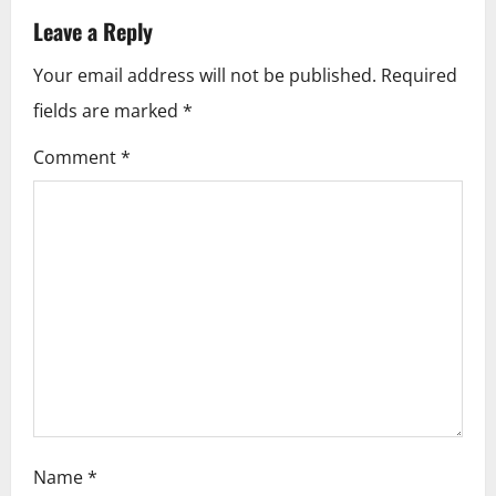
a
Leave a Reply
v
Your email address will not be published.
Required
i
fields are marked
*
g
Comment
*
a
t
i
o
n
Name
*