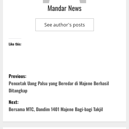
Mandar News
See author's posts
Like this:
P
Previous:
o
Pencetak Uang Palsu yang Beredar di Majene Berhasil
Ditangkap
s
Next:
t
Bersama MTC, Dandim 1401 Majene Bagi-bagi Takjil
n