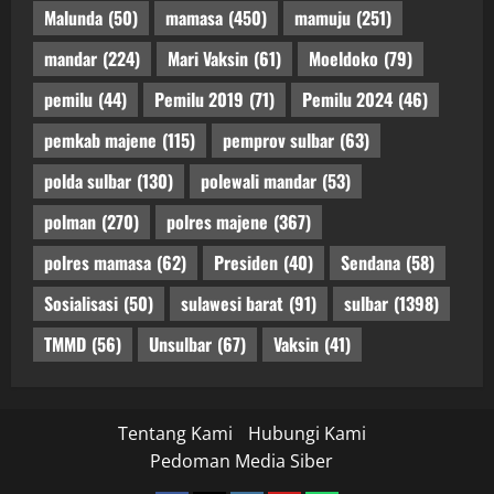
Malunda
(50)
mamasa
(450)
mamuju
(251)
mandar
(224)
Mari Vaksin
(61)
Moeldoko
(79)
pemilu
(44)
Pemilu 2019
(71)
Pemilu 2024
(46)
pemkab majene
(115)
pemprov sulbar
(63)
polda sulbar
(130)
polewali mandar
(53)
polman
(270)
polres majene
(367)
polres mamasa
(62)
Presiden
(40)
Sendana
(58)
Sosialisasi
(50)
sulawesi barat
(91)
sulbar
(1398)
TMMD
(56)
Unsulbar
(67)
Vaksin
(41)
Tentang Kami
Hubungi Kami
Pedoman Media Siber