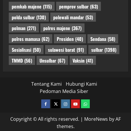
pemkab majene
(115)
pemprov sulbar
(63)
polda sulbar
(130)
polewali mandar
(53)
polman
(271)
polres majene
(367)
polres mamasa
(62)
Presiden
(40)
Sendana
(58)
Sosialisasi
(50)
sulawesi barat
(91)
sulbar
(1398)
TMMD
(56)
Unsulbar
(67)
Vaksin
(41)
Tentang Kami
Hubungi Kami
Pedoman Media Siber
facebook
twitter
instagram.com
youtube
whatsapp
Copyright © All rights reserved.
|
MoreNews
by AF
themes.