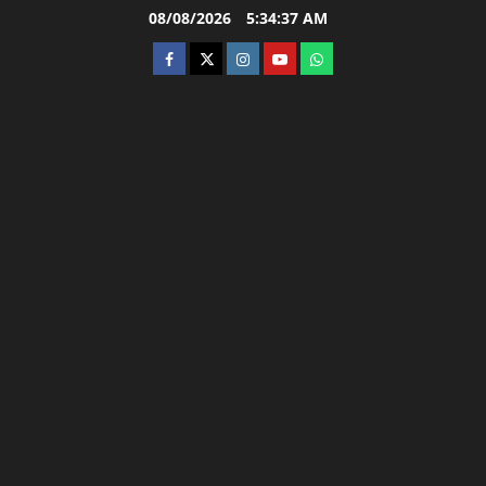
Skip
08/08/2026
5:34:38 AM
to
facebook
twitter
instagram.com
youtube
whatsapp
content