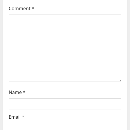
g
Comment
*
a
t
i
o
n
Name
*
Email
*