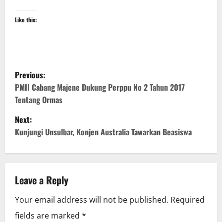
Like this:
P
Previous:
o
PMII Cabang Majene Dukung Perppu No 2 Tahun 2017
Tentang Ormas
s
Next:
t
Kunjungi Unsulbar, Konjen Australia Tawarkan Beasiswa
n
a
Leave a Reply
v
Your email address will not be published.
Required
i
fields are marked
*