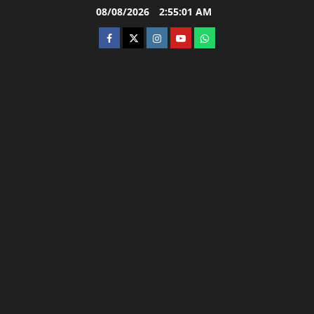
Skip
08/08/2026
2:55:02 AM
to
facebook
twitter
instagram.com
youtube
whatsapp
content