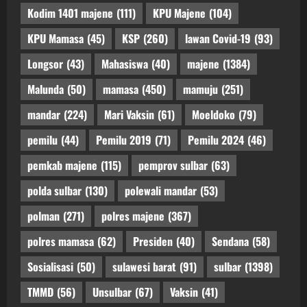
Kodim 1401 majene
(111)
KPU Majene
(104)
KPU Mamasa
(45)
KSP
(260)
lawan Covid-19
(93)
Longsor
(43)
Mahasiswa
(40)
majene
(1384)
Malunda
(50)
mamasa
(450)
mamuju
(251)
mandar
(224)
Mari Vaksin
(61)
Moeldoko
(79)
pemilu
(44)
Pemilu 2019
(71)
Pemilu 2024
(46)
pemkab majene
(115)
pemprov sulbar
(63)
polda sulbar
(130)
polewali mandar
(53)
polman
(271)
polres majene
(367)
polres mamasa
(62)
Presiden
(40)
Sendana
(58)
Sosialisasi
(50)
sulawesi barat
(91)
sulbar
(1398)
TMMD
(56)
Unsulbar
(67)
Vaksin
(41)