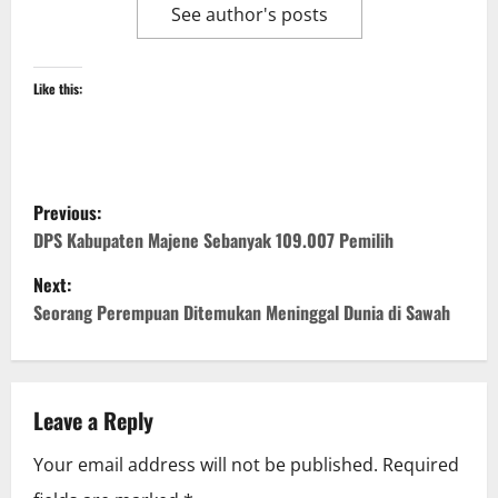
See author's posts
Like this:
P
Previous:
o
DPS Kabupaten Majene Sebanyak 109.007 Pemilih
Next:
s
Seorang Perempuan Ditemukan Meninggal Dunia di Sawah
t
n
Leave a Reply
a
Your email address will not be published.
Required
v