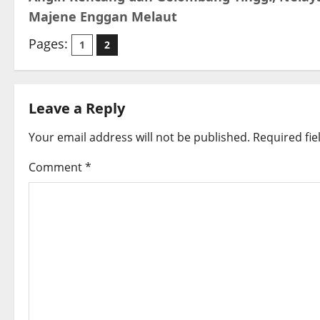
o
Majene Enggan Melaut
s
Pages:
1
2
t
n
Leave a Reply
a
Your email address will not be published.
Required fi
v
Comment
*
i
g
a
t
i