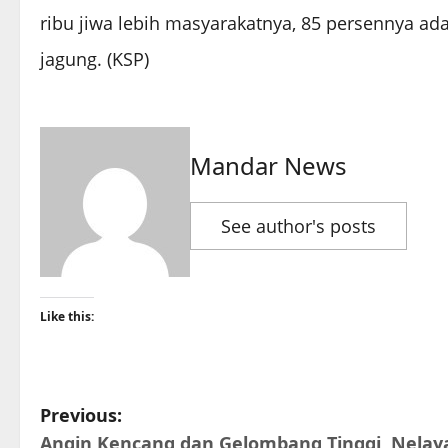
ribu jiwa lebih masyarakatnya, 85 persennya a
jagung. (KSP)
Mandar News
See author's posts
Like this:
P
Previous:
Angin Kencang dan Gelombang Tinggi, Nelay