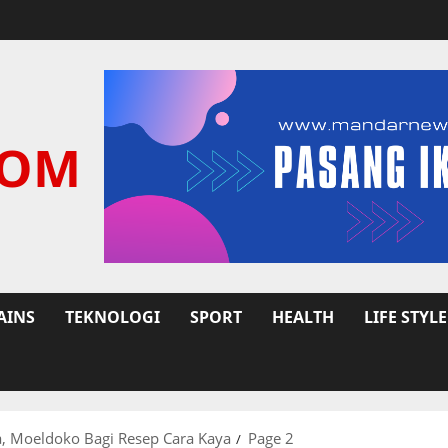
COM
AINS
TEKNOLOGI
SPORT
HEALTH
LIFE STYLE
, Moeldoko Bagi Resep Cara Kaya
Page 2