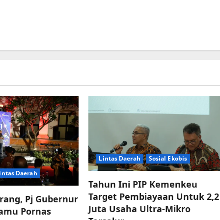
Lintas Daerah
Sosial Ekobis
intas Daerah
Tahun Ini PIP Kemenkeu
Target Pembiayaan Untuk 2,2
rang, Pj Gubernur
Juta Usaha Ultra-Mikro
Tamu Pornas