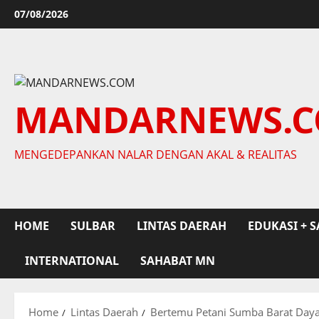
Skip
07/08/2026
to
content
MANDARNEWS.
MENGEDEPANKAN NALAR DENGAN AKAL & REALITAS
HOME
SULBAR
LINTAS DAERAH
EDUKASI + S
INTERNATIONAL
SAHABAT MN
Home
Lintas Daerah
Bertemu Petani Sumba Barat Daya