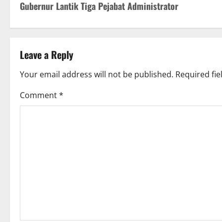
Gubernur Lantik Tiga Pejabat Administrator
o
s
t
Leave a Reply
n
Your email address will not be published.
Required fi
a
Comment
*
v
i
g
a
t