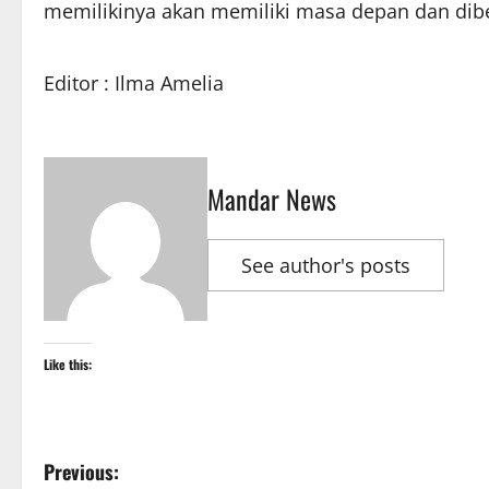
memilikinya akan memiliki masa depan dan dibe
Editor : Ilma Amelia
Mandar News
See author's posts
Like this:
P
Previous: