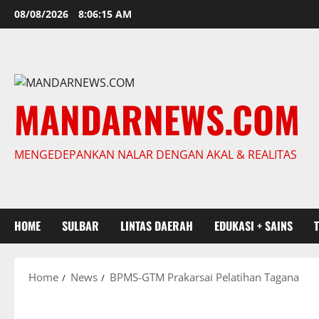
Skip
08/08/2026
8:06:16 AM
to
content
MANDARNEWS.COM
MENGEDEPANKAN NALAR DENGAN AKAL & REALITAS
HOME
SULBAR
LINTAS DAERAH
EDUKASI + SAINS
Home
News
BPMS-GTM Prakarsai Pelatihan Tagana