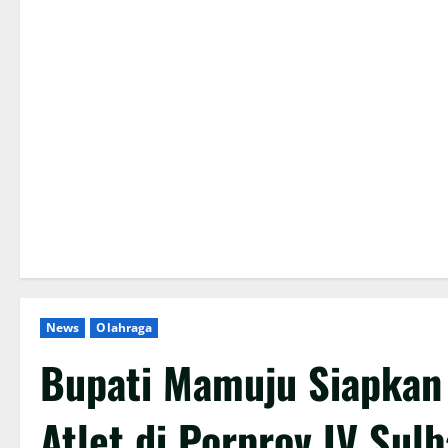
News
Olahraga
Bupati Mamuju Siapkan
Atlet di Porprov IV Sulb