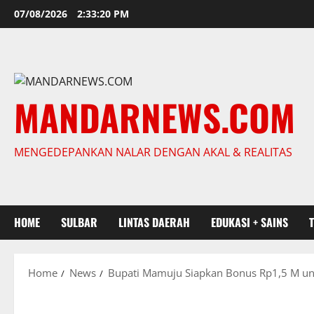
Skip
07/08/2026
2:33:21 PM
to
content
MANDARNEWS.COM
MENGEDEPANKAN NALAR DENGAN AKAL & REALITAS
HOME
SULBAR
LINTAS DAERAH
EDUKASI + SAINS
Home
News
Bupati Mamuju Siapkan Bonus Rp1,5 M untu