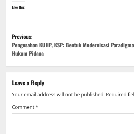
Like this:
P
Previous:
Pengesahan KUHP, KSP: Bentuk Modernisasi Paradigma
o
Hukum Pidana
s
t
Leave a Reply
n
Your email address will not be published.
Required fi
a
Comment
*
v
i