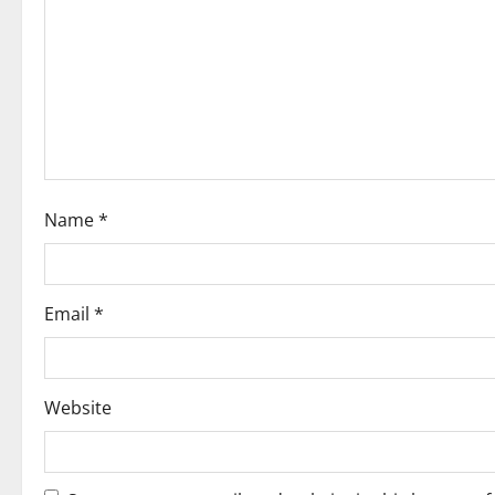
g
a
t
i
o
Name
*
n
Email
*
Website