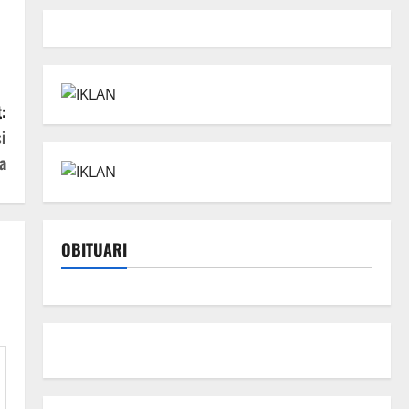
:
i
a
OBITUARI