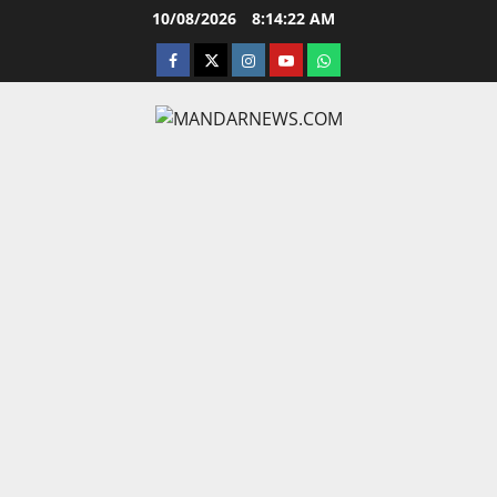
Skip
10/08/2026
8:14:23 AM
to
facebook
twitter
instagram.com
youtube
whatsapp
content