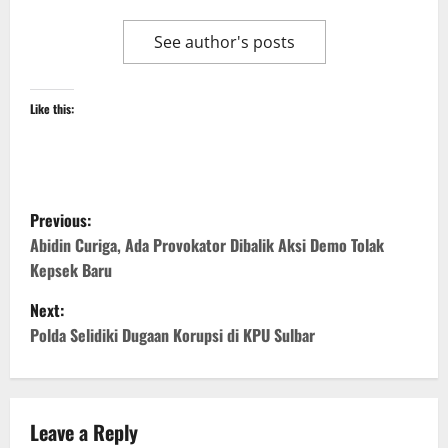
See author's posts
Like this:
P
Previous:
o
Abidin Curiga, Ada Provokator Dibalik Aksi Demo Tolak
Kepsek Baru
s
Next:
t
Polda Selidiki Dugaan Korupsi di KPU Sulbar
n
a
Leave a Reply