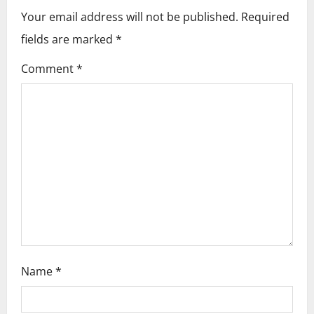
v
Your email address will not be published.
Required
i
fields are marked
*
g
Comment
*
a
t
i
o
n
Name
*