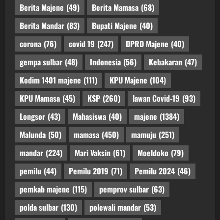
Berita Majene
(49)
Berita Mamasa
(68)
Berita Mandar
(83)
Bupati Majene
(40)
corona
(76)
covid 19
(247)
DPRD Majene
(40)
gempa sulbar
(48)
Indonesia
(56)
Kebakaran
(47)
Kodim 1401 majene
(111)
KPU Majene
(104)
KPU Mamasa
(45)
KSP
(260)
lawan Covid-19
(93)
Longsor
(43)
Mahasiswa
(40)
majene
(1384)
Malunda
(50)
mamasa
(450)
mamuju
(251)
mandar
(224)
Mari Vaksin
(61)
Moeldoko
(79)
pemilu
(44)
Pemilu 2019
(71)
Pemilu 2024
(46)
pemkab majene
(115)
pemprov sulbar
(63)
polda sulbar
(130)
polewali mandar
(53)