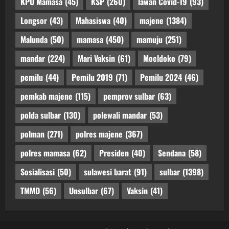
KPU Mamasa
(45)
KSP
(260)
lawan Covid-19
(93)
Longsor
(43)
Mahasiswa
(40)
majene
(1384)
Malunda
(50)
mamasa
(450)
mamuju
(251)
mandar
(224)
Mari Vaksin
(61)
Moeldoko
(79)
pemilu
(44)
Pemilu 2019
(71)
Pemilu 2024
(46)
pemkab majene
(115)
pemprov sulbar
(63)
polda sulbar
(130)
polewali mandar
(53)
polman
(271)
polres majene
(367)
polres mamasa
(62)
Presiden
(40)
Sendana
(58)
Sosialisasi
(50)
sulawesi barat
(91)
sulbar
(1398)
TMMD
(56)
Unsulbar
(67)
Vaksin
(41)