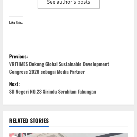
See author's posts
Like this:
P
Previous:
o
VRITIMES Dukung Global Sustainable Development
Congress 2026 sebagai Media Partner
s
Next:
t
SD Negeri NO.23 Sirindu Serahkan Tabungan
n
a
RELATED STORIES
v