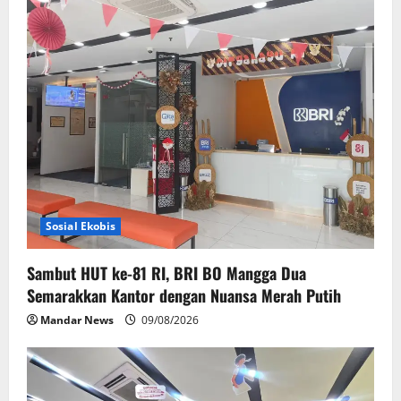
i
g
a
t
i
o
Sosial Ekobis
n
Sambut HUT ke-81 RI, BRI BO Mangga Dua
Semarakkan Kantor dengan Nuansa Merah Putih
Mandar News
09/08/2026