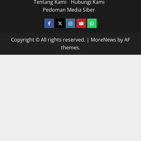
Tentang Kami
Hubungi Kami
Pedoman Media Siber
facebook
twitter
instagram.com
youtube
whatsapp
Copyright © All rights reserved.
|
MoreNews
by AF
themes.