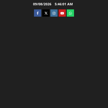
Skip
09/08/2026
5:46:02 AM
to
facebook
twitter
instagram.com
youtube
whatsapp
content