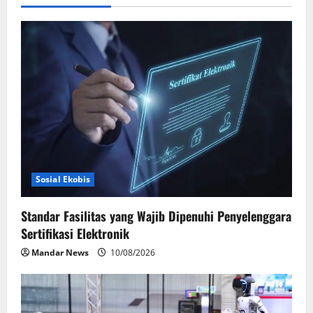
i
g
a
t
i
o
Sosial Ekobis
n
Standar Fasilitas yang Wajib Dipenuhi Penyelenggara
Sertifikasi Elektronik
Mandar News
10/08/2026