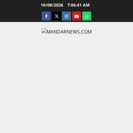
Skip
10/08/2026
7:06:42 AM
to
facebook
twitter
instagram.com
youtube
whatsapp
content