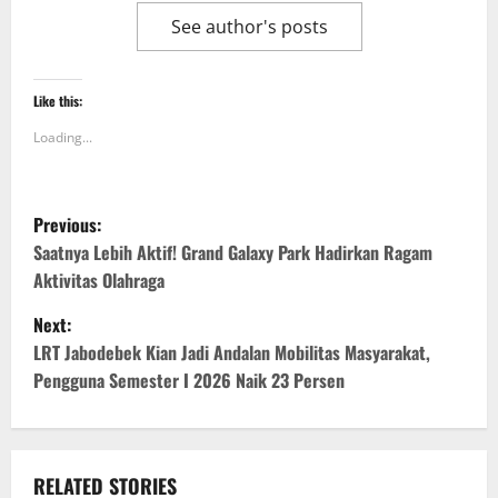
See author's posts
Like this:
Loading...
P
Previous:
o
Saatnya Lebih Aktif! Grand Galaxy Park Hadirkan Ragam
Aktivitas Olahraga
s
Next:
t
LRT Jabodebek Kian Jadi Andalan Mobilitas Masyarakat,
Pengguna Semester I 2026 Naik 23 Persen
n
a
v
RELATED STORIES