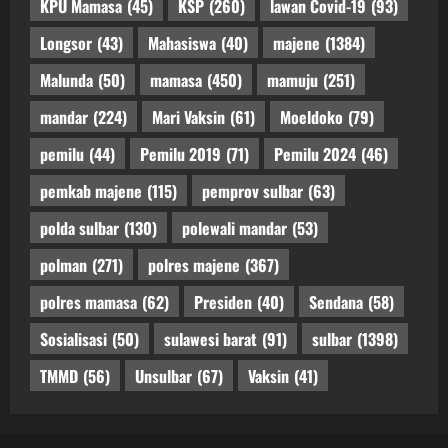
KPU Mamasa
(45)
KSP
(260)
lawan Covid-19
(93)
Longsor
(43)
Mahasiswa
(40)
majene
(1384)
Malunda
(50)
mamasa
(450)
mamuju
(251)
mandar
(224)
Mari Vaksin
(61)
Moeldoko
(79)
pemilu
(44)
Pemilu 2019
(71)
Pemilu 2024
(46)
pemkab majene
(115)
pemprov sulbar
(63)
polda sulbar
(130)
polewali mandar
(53)
polman
(271)
polres majene
(367)
polres mamasa
(62)
Presiden
(40)
Sendana
(58)
Sosialisasi
(50)
sulawesi barat
(91)
sulbar
(1398)
TMMD
(56)
Unsulbar
(67)
Vaksin
(41)