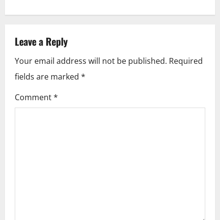
t
n
Leave a Reply
a
Your email address will not be published.
Required
v
fields are marked
*
i
Comment
*
g
a
t
i
o
n