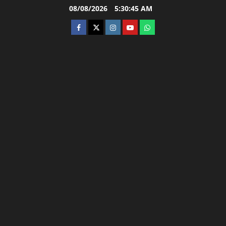
Skip
08/08/2026
5:30:46 AM
to
facebook
twitter
instagram.com
youtube
whatsapp
content